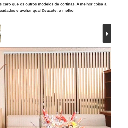
is caro que os outros modelos de cortinas. A melhor coisa a
ssidades e avaliar qual &eacute; a melhor