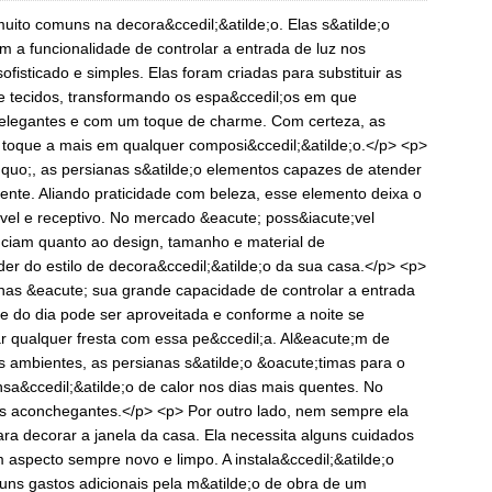
uito comuns na decora&ccedil;&atilde;o. Elas s&atilde;o
 a funcionalidade de controlar a entrada de luz nos
fisticado e simples. Elas foram criadas para substituir as
de tecidos, transformando os espa&ccedil;os em que
s elegantes e com um toque de charme. Com certeza, as
 toque a mais em qualquer composi&ccedil;&atilde;o.</p> <p>
dquo;, as persianas s&atilde;o elementos capazes de atender
nte. Aliando praticidade com beleza, esse elemento deixa o
el e receptivo. No mercado &eacute; poss&iacute;vel
nciam quanto ao design, tamanho e material de
der do estilo de decora&ccedil;&atilde;o da sua casa.</p> <p>
as &eacute; sua grande capacidade de controlar a entrada
de do dia pode ser aproveitada e conforme a noite se
r qualquer fresta com essa pe&ccedil;a. Al&eacute;m de
os ambientes, as persianas s&atilde;o &oacute;timas para o
sa&ccedil;&atilde;o de calor nos dias mais quentes. No
is aconchegantes.</p> <p> Por outro lado, nem sempre ela
ara decorar a janela da casa. Ela necessita alguns cuidados
aspecto sempre novo e limpo. A instala&ccedil;&atilde;o
ns gastos adicionais pela m&atilde;o de obra de um