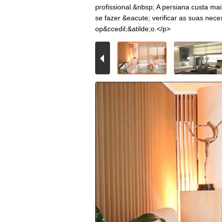
profissional.&nbsp; A persiana custa ma
se fazer &eacute; verificar as suas nece
op&ccedil;&atilde;o.</p>