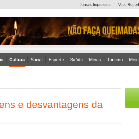
Jornais Impressos
Você Repórt
ia
Cultura
Social
Esporte
Saúde
Minas
Turismo
Meio
gens e desvantagens da