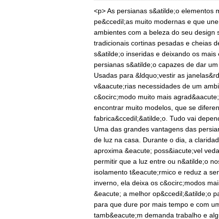
<p> As persianas s&atilde;o elementos m
pe&ccedil;as muito modernas e que unem
ambientes com a beleza do seu design so
tradicionais cortinas pesadas e cheias 
s&atilde;o inseridas e deixando os mai
persianas s&atilde;o capazes de dar um
Usadas para &ldquo;vestir as janelas&r
v&aacute;rias necessidades de um ambie
c&ocirc;modo muito mais agrad&aacute;v
encontrar muito modelos, que se difere
fabrica&ccedil;&atilde;o. Tudo vai depen
Uma das grandes vantagens das persian
de luz na casa. Durante o dia, a clarida
aproxima &eacute; poss&iacute;vel veda
permitir que a luz entre ou n&atilde;o n
isolamento t&eacute;rmico e reduz a sen
inverno, ela deixa os c&ocirc;modos ma
&eacute; a melhor op&ccedil;&atilde;o p
para que dure por mais tempo e com um 
tamb&eacute;m demanda trabalho e algu