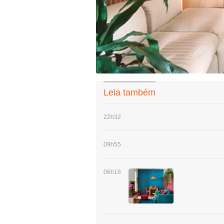
Leia também
22h32
09h55
06h16