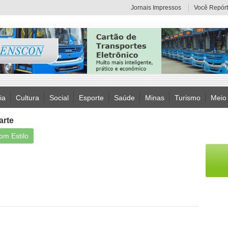
Jornais Impressos
Você Repórt
ia
Cultura
Social
Esporte
Saúde
Minas
Turismo
Meio
arte
com Estilo