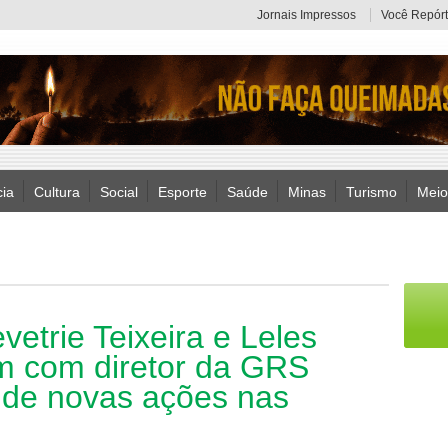
Jornais Impressos
Você Repórt
cia
Cultura
Social
Esporte
Saúde
Minas
Turismo
Meio
etrie Teixeira e Leles
m com diretor da GRS
ar de novas ações nas