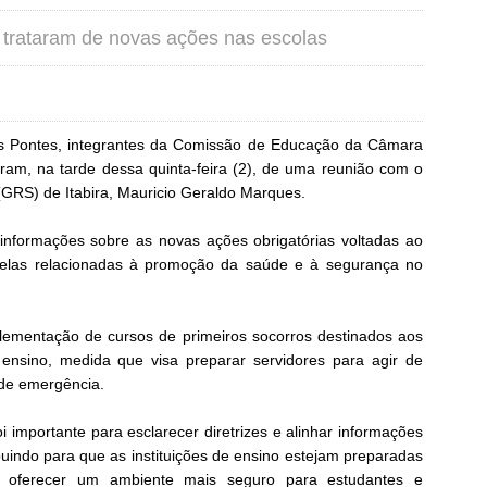
trataram de novas ações nas escolas
les Pontes, integrantes da Comissão de Educação da Câmara
ram, na tarde dessa quinta-feira (2), de uma reunião com o
(GRS) de Itabira, Mauricio Geraldo Marques.
informações sobre as novas ações obrigatórias voltadas ao
uelas relacionadas à promoção da saúde e à segurança no
plementação de cursos de primeiros socorros destinados aos
 ensino, medida que visa preparar servidores para agir de
de emergência.
 importante para esclarecer diretrizes e alinhar informações
uindo para que as instituições de ensino estejam preparadas
e oferecer um ambiente mais seguro para estudantes e