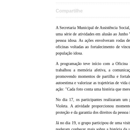
Compartilhe
A Secretaria Municipal de Assistência Socia
uma série de atividades em alusão ao Junho 
pessoa idosa. As ações envolveram rodas de 
oficinas voltadas ao fortalecimento de vín
população idosa.
A programação teve início com a Oficina 
trabalhou a memória afetiva, a comunicaç
promovendo momentos de partilha e fortale
autoestima e valorizar as trajetórias de vid
ação: "Cada foto conta uma história que mer
No dia 17, os participantes realizaram um
Violeta. A atividade proporcionou momento
proteção e da garantia dos direitos da pessoa 
Já no dia 19, o grupo participou de uma visi
puderam conhecer mais sobre a história da 