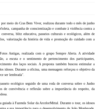
l, por meio do Cras Bem Viver, realizou durante todo o mês de junho
Violeta, campanha de conscientização e combate à violência contra a
conversa, blitz educativa, passeios culturais e ecológicos, além de
culos, valorização da história de vida e promoção do cuidado com a
Fotos Antigas, realizada com o grupo Sempre Alerta. A atividade
ão, a escuta e o sentimento de pertencimento dos participantes,
cimento dos laços sociais. A proposta também buscou estimular a
a dos idosos. Durante a oficina, uma mensagem reforçou o objetivo da
ece ser lembrada".
 passeio ecológico seguido de uma roda de conversa sobre o Junho
s de convivência e reflexão sobre a importância do respeito, da
idosa.
ta guiada à Fazenda Solar da ArcelorMittal. Durante o tour, os idosos
usina e sua importância para o desenvolvimento de João Monlevade,