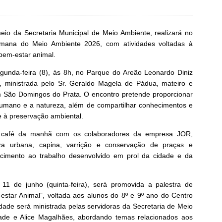
eio da Secretaria Municipal de Meio Ambiente, realizará no
ana do Meio Ambiente 2026, com atividades voltadas à
bem-estar animal.
gunda-feira (8), às 8h, no Parque do Areão Leonardo Diniz
”, ministrada pelo Sr. Geraldo Magela de Pádua, mateiro e
 São Domingos do Prata. O encontro pretende proporcionar
 humano e a natureza, além de compartilhar conhecimentos e
e à preservação ambiental.
 um café da manhã com os colaboradores da empresa JOR,
eza urbana, capina, varrição e conservação de praças e
cimento ao trabalho desenvolvido em prol da cidade e da
11 de junho (quinta-feira), será promovida a palestra de
star Animal”, voltada aos alunos do 8º e 9º ano do Centro
dade será ministrada pelas servidoras da Secretaria de Meio
ade e Alice Magalhães, abordando temas relacionados aos