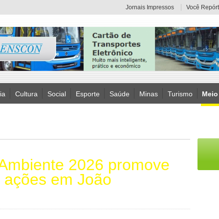
Jornais Impressos
Você Repórt
ia
Cultura
Social
Esporte
Saúde
Minas
Turismo
Meio
Ambiente 2026 promove
e ações em João