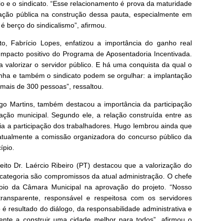
pio e o sindicato. “Esse relacionamento é prova da maturidade
ração pública na construção dessa pauta, especialmente em
 berço do sindicalismo”, afirmou.
to, Fabrício Lopes, enfatizou a importância do ganho real
impacto positivo do Programa de Aposentadoria Incentivada.
a valorizar o servidor público. E há uma conquista da qual o
orinha e também o sindicato podem se orgulhar: a implantação
mais de 300 pessoas”, ressaltou.
ugo Martins, também destacou a importância da participação
ação municipal. Segundo ele, a relação construída entre as
lia a participação dos trabalhadores. Hugo lembrou ainda que
 atualmente a comissão organizadora do concurso público da
ípio.
eito Dr. Laércio Ribeiro (PT) destacou que a valorização do
categoria são compromissos da atual administração. O chefe
io da Câmara Municipal na aprovação do projeto. “Nosso
ansparente, responsável e respeitosa com os servidores
 é resultado do diálogo, da responsabilidade administrativa e
ente a construir uma cidade melhor para todos”, afirmou o