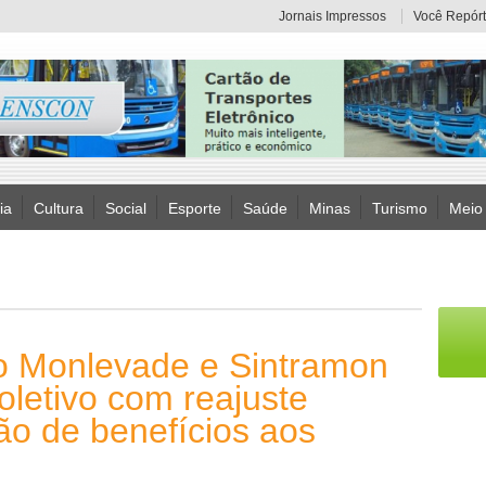
Jornais Impressos
Você Repórt
ia
Cultura
Social
Esporte
Saúde
Minas
Turismo
Meio
ão Monlevade e Sintramon
letivo com reajuste
ção de benefícios aos