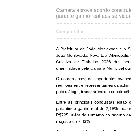
Câmara aprova acordo construíd
garante ganho real aos servidor
Compartilhe
A Prefeitura de João Monlevade e o Si
João Monlevade, Nova Era, Alvinópolis 
Coletivo de Trabalho 2026 dos serv
unanimidade pela Câmara Municipal dura
O acordo assegura importantes avanços
reuniões entre representantes da admi
pelo diálogo, transparência e construção
Entre as principais conquistas estão 
garantindo ganho real de 2,19%; reaj
R$725; além do aumento no retorno de
reajuste de 7,83%.