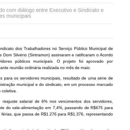
o com diálogo entre Executivo e Sindicato e
es municipais
ndicato dos Trabalhadores no Serviço Público Municipal de
e Dom Silvério (Sintramon) assinaram e ratificaram o Acordo
idores públicos municipais. O projeto foi aprovado por
nte reunião ordinária realizada no mês de maio.
 para os servidores municipais, resultado de uma série de
nistração municipal e do sindicato, em um processo marcado
 coletiva.
o reajuste salarial de 6% nos vencimentos dos servidores,
uste do vale-alimentação em 7,4%, passando de R$675 para
 férias, que passa de R$1.276 para R$1.376, representando