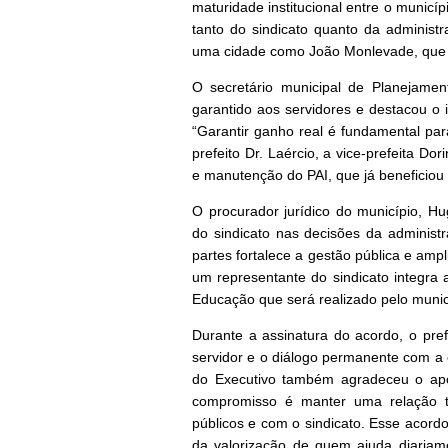
maturidade institucional entre o municí
tanto do sindicato quanto da administ
uma cidade como João Monlevade, que é
O secretário municipal de Planejamen
garantido aos servidores e destacou o 
“Garantir ganho real é fundamental par
prefeito Dr. Laércio, a vice-prefeita D
e manutenção do PAI, que já beneficiou 
O procurador jurídico do município, H
do sindicato nas decisões da administr
partes fortalece a gestão pública e amp
um representante do sindicato integra
Educação que será realizado pelo munic
Durante a assinatura do acordo, o pref
servidor e o diálogo permanente com a 
do Executivo também agradeceu o apo
compromisso é manter uma relação tr
públicos e com o sindicato. Esse acordo
da valorização de quem ajuda diariam