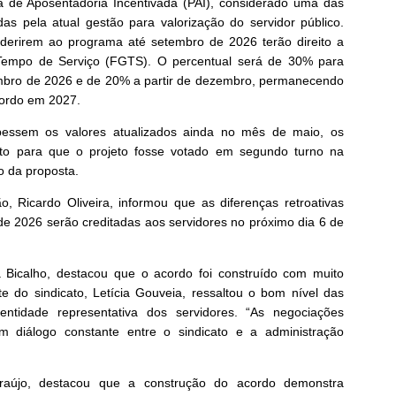
e Aposentadoria Incentivada (PAI), considerado uma das
s pela atual gestão para valorização do servidor público.
aderirem ao programa até setembro de 2026 terão direito a
Tempo de Serviço (FGTS). O percentual será de 30% para
mbro de 2026 e de 20% a partir de dezembro, permanecendo
cordo em 2027.
ebessem os valores atualizados ainda no mês de maio, os
to para que o projeto fosse votado em segundo turno na
o da proposta.
o, Ricardo Oliveira, informou que as diferenças retroativas
de 2026 serão creditadas aos servidores no próximo dia 6 de
a Bicalho, destacou que o acordo foi construído com muito
te do sindicato, Letícia Gouveia, ressaltou o bom nível das
ntidade representativa dos servidores. “As negociações
m diálogo constante entre o sindicato e a administração
raújo, destacou que a construção do acordo demonstra