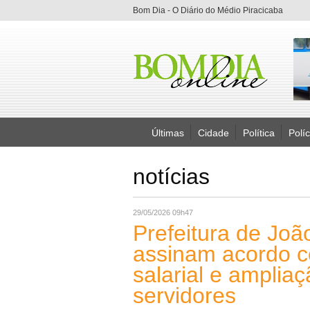
Bom Dia - O Diário do Médio Piracicaba
Últimas
Cidade
Política
Políc
notícias
29/05/2026 09h47
Prefeitura de Jo
assinam acordo co
salarial e amplia
servidores