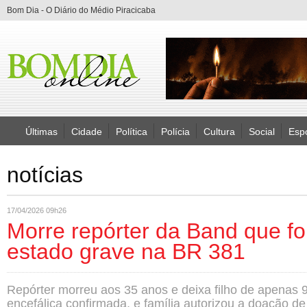
Bom Dia - O Diário do Médio Piracicaba
Últimas
Cidade
Política
Polícia
Cultura
Social
Esp
notícias
17/04/2026 09h26
Morre repórter da Band que fo
estado grave na BR 381
Repórter morreu aos 35 anos e deixa filho de apenas 
encefálica confirmada, e família autorizou a doação de