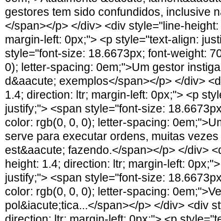
gestores tem sido confundidos, inclusive n
</span></p> </div> <div style="line-height: 1.
margin-left: 0px;"> <p style="text-align: jus
style="font-size: 18.6673px; font-weight: 70
0); letter-spacing: 0em;">Um gestor instiga
d&aacute; exemplos</span></p> </div> <div
1.4; direction: ltr; margin-left: 0px;"> <p sty
justify;"> <span style="font-size: 18.6673px
color: rgb(0, 0, 0); letter-spacing: 0em;"
serve para executar ordens, muitas vezes
est&aacute; fazendo.</span></p> </div> <di
height: 1.4; direction: ltr; margin-left: 0px;"
justify;"> <span style="font-size: 18.6673px
color: rgb(0, 0, 0); letter-spacing: 0em;">
pol&iacute;tica...</span></p> </div> <div st
direction: ltr; margin-left: 0px;"> <p style="te