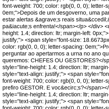
font-weight: 700; color: rgb(0, 0, 0); letter-
0em;">Depois de um desgoverno, uma pa
estar alertas &agrave;s reais situa&ccedil;
pa&iacute;s enfrenta!</span></p> </div> <d
height: 1.4; direction: ltr; margin-left: 0px;"
justify;"> <span style="font-size: 18.6673px
color: rgb(0, 0, 0); letter-spacing: 0em;">
perguntar ao apertarmos a urna no ano q
queremos: CHEFES OU GESTORES?</span
style="line-height: 1.4; direction: ltr; margin
style="text-align: justify;"> <span style="fo
font-weight: 700; color: rgb(0, 0, 0); lette
prefiro GESTOR. E voc&ecirc;s?</span></p
style="line-height: 1.4; direction: ltr; margin
style="text-align: justify;"> <span style="fo
font-weight: 700; color: rgb(0, 0, 0); lette