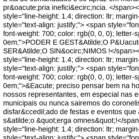
pr&oacute;pria inefici&ecirc;ncia. </span><
style="line-height: 1.4; direction: ltr; margin
style="text-align: justify;"> <span style="fo
font-weight: 700; color: rgb(0, 0, 0); letter-
0em;">PODER E GEST&Atilde;O P&Uacu
SER&Atilde;O SIN&ocirc;NIMOS !</span></
style="line-height: 1.4; direction: ltr; margin
style="text-align: justify;"> <span style="fo
font-weight: 700; color: rgb(0, 0, 0); letter-
0em;">&Eacute; preciso pensar bem na h
nossos representantes, em especial nas e
municipais ou nunca sairemos do coronel
disfar&ccedil;ado de festas e eventos qu
s&atilde;o &quot;erga omnes&quot;!</span
style="line-height: 1.4; direction: ltr; margin
style="text-align: justify;"> <span style="fo