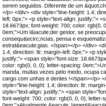
serem seguidos. Diferente de um &quot;ch
</p> </div> <div style="line-height: 1.4; dire
left: 0px;"> <p style="text-align: justify;"> 
18.6673px; font-weight: 700; color: rgb(0, 0,
0em;">Um l&iacute;der gestor, se preocu
consequ&ecirc;ncias, pensa e esquemati
estrat&eacute;gias. </span></p> </div> <div
1.4; direction: ltr; margin-left: 0px;"> <p sty
justify;"> <span style="font-size: 18.6673px
color: rgb(0, 0, 0); letter-spacing: 0em;"
manda, muitas vezes pelo medo, ocupa ca
cargo com unhas e dentes !</span></p> </
style="line-height: 1.4; direction: ltr; margin
style="text-align: justify;"> <span style="fo
font-weight: 700; color: rgb(0, 0, 0); letter-
0em;">Atualmente &eacute; lament&aacute