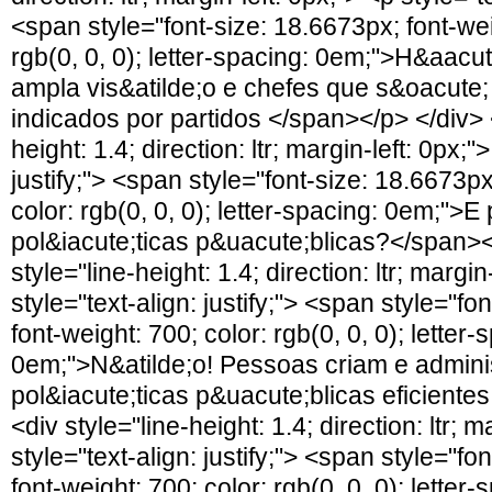
<span style="font-size: 18.6673px; font-wei
rgb(0, 0, 0); letter-spacing: 0em;">H&aacu
ampla vis&atilde;o e chefes que s&oacute
indicados por partidos </span></p> </div> <
height: 1.4; direction: ltr; margin-left: 0px;"
justify;"> <span style="font-size: 18.6673px
color: rgb(0, 0, 0); letter-spacing: 0em;">E
pol&iacute;ticas p&uacute;blicas?</span><
style="line-height: 1.4; direction: ltr; margin
style="text-align: justify;"> <span style="fo
font-weight: 700; color: rgb(0, 0, 0); letter-
0em;">N&atilde;o! Pessoas criam e admin
pol&iacute;ticas p&uacute;blicas eficiente
<div style="line-height: 1.4; direction: ltr; m
style="text-align: justify;"> <span style="fo
font-weight: 700; color: rgb(0, 0, 0); letter-