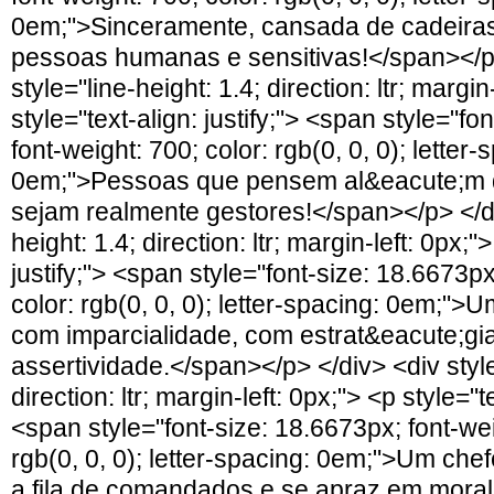
0em;">Sinceramente, cansada de cadeiras
pessoas humanas e sensitivas!</span></p>
style="line-height: 1.4; direction: ltr; margin
style="text-align: justify;"> <span style="fo
font-weight: 700; color: rgb(0, 0, 0); letter-
0em;">Pessoas que pensem al&eacute;m d
sejam realmente gestores!</span></p> </di
height: 1.4; direction: ltr; margin-left: 0px;"
justify;"> <span style="font-size: 18.6673px
color: rgb(0, 0, 0); letter-spacing: 0em;"
com imparcialidade, com estrat&eacute;gi
assertividade.</span></p> </div> <div style
direction: ltr; margin-left: 0px;"> <p style="te
<span style="font-size: 18.6673px; font-wei
rgb(0, 0, 0); letter-spacing: 0em;">Um ch
a fila de comandados e se apraz em moral