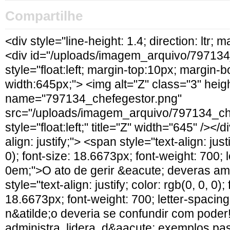
Compartilhe
<div style="line-height: 1.4; direction: ltr; m
<div id="/uploads/imagem_arquivo/797134
style="float:left; margin-top:10px; margin-
width:645px;"> <img alt="Z" class="3" he
name="797134_chefegestor.png"
src="/uploads/imagem_arquivo/797134_ch
style="float:left;" title="Z" width="645" /></d
align: justify;"> <span style="text-align: justi
0); font-size: 18.6673px; font-weight: 700; 
0em;">O ato de gerir &eacute; deveras 
style="text-align: justify; color: rgb(0, 0, 0);
18.6673px; font-weight: 700; letter-spacin
n&atilde;o deveria se confundir com poder
administra, lidera, d&aacute; exemplos pa