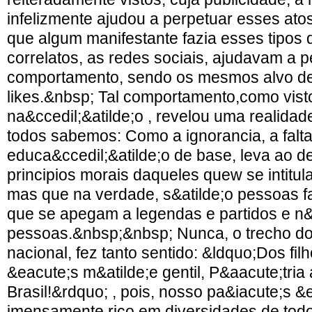
infelizmente ajudou a perpetuar esses atos
que algum manifestante fazia esses tipos 
correlatos, as redes sociais, ajudavam a 
comportamento, sendo os mesmos alvo d
likes.&nbsp; Tal comportamento,como visto
na&ccedil;&atilde;o , revelou uma realidad
todos sabemos: Como a ignorancia, a falt
educa&ccedil;&atilde;o de base, leva ao
principios morais daqueles quew se intitul
mas que na verdade, s&atilde;o pessoas f
que se apegam a legendas e partidos e n&a
pessoas.&nbsp;&nbsp; Nunca, o trecho do
nacional, fez tanto sentido: &ldquo;Dos filh
&eacute;s m&atilde;e gentil, P&aacute;tri
Brasil!&rdquo; , pois, nosso pa&iacute;s &
imensamente rico em diversidades de todo