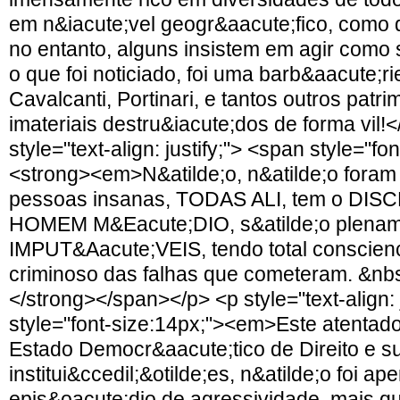
em n&iacute;vel geogr&aacute;fico, como
no entanto, alguns insistem em agir como 
o que foi noticiado, foi uma barb&aacute;ri
Cavalcanti, Portinari, e tantos outros patri
imateriais destru&iacute;dos de forma vil!
style="text-align: justify;"> <span style="fo
<strong><em>N&atilde;o, n&atilde;o foram 
pessoas insanas, TODAS ALI, tem o D
HOMEM M&Eacute;DIO, s&atilde;o plena
IMPUT&Aacute;VEIS, tendo total conscienc
criminoso das falhas que cometeram. &nb
</strong></span></p> <p style="text-align: 
style="font-size:14px;"><em>Este atentad
Estado Democr&aacute;tico de Direito e s
institui&ccedil;&otilde;es, n&atilde;o foi a
epis&oacute;dio de agressividade, mais qu