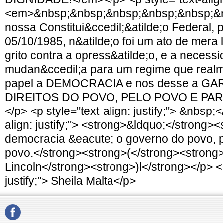
<em>&nbsp;&nbsp;&nbsp;&nbsp;&nbsp;&nb
nossa Constitui&ccedil;&atilde;o Federal,
05/10/1985, n&atilde;o foi um ato de mera l
grito contra a opress&atilde;o, e a necess
mudan&ccedil;a para um regime que realm
papel a DEMOCRACIA e nos desse a G
DIREITOS DO POVO, PELO POVO E PAR
</p> <p style="text-align: justify;"> &nbsp;<
align: justify;"> <strong>&ldquo;</strong>
democracia &eacute; o governo do povo, p
povo.</strong><strong>(</strong><stron
Lincoln</strong><strong>)l</strong></p> <p
justify;"> Sheila Malta</p>