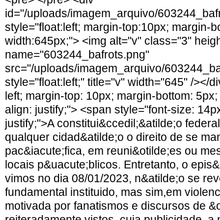
id="/uploads/imagem_arquivo/603244_bafr
style="float:left; margin-top:10px; margin-
width:645px;"> <img alt="v" class="3" hei
name="603244_bafrots.png"
src="/uploads/imagem_arquivo/603244_ba
style="float:left;" title="v" width="645" /></d
left; margin-top: 10px; margin-bottom: 5px; 
align: justify;"> <span style="font-size: 14px
justify;">A constitui&ccedil;&atilde;o fede
qualquer cidad&atilde;o o direito de se ma
pac&iacute;fica, em reuni&otilde;es ou m
locais p&uacute;blicos. Entretanto, o epis
vimos no dia 08/01/2023, n&atilde;o se rev
fundamental instituido, mas sim,em violen
motivada por fanatismos e discursos de &
reiteradamente vistos, cuja publicidade, a