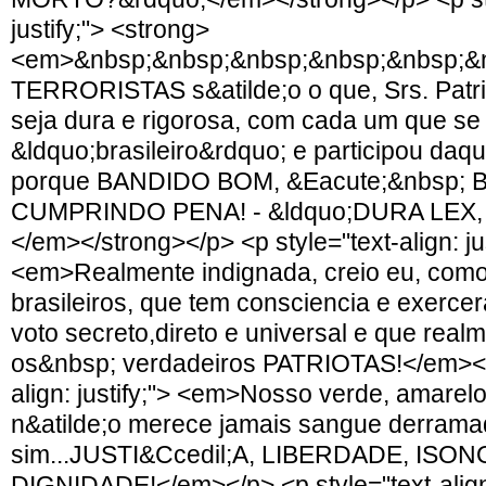
justify;"> <strong>
<em>&nbsp;&nbsp;&nbsp;&nbsp;&nbsp;&n
TERRORISTAS s&atilde;o o que, Srs. Patri
seja dura e rigorosa, com cada um que se i
&ldquo;brasileiro&rdquo; e participou daq
porque BANDIDO BOM, &Eacute;&nbsp;
CUMPRINDO PENA! - &ldquo;DURA LEX, 
</em></strong></p> <p style="text-align: jus
<em>Realmente indignada, creio eu, como
brasileiros, que tem consciencia e exercer
voto secreto,direto e universal e que realm
os&nbsp; verdadeiros PATRIOTAS!</em></p
align: justify;"> <em>Nosso verde, amarelo
n&atilde;o merece jamais sangue derram
sim...JUSTI&Ccedil;A, LIBERDADE, ISON
DIGNIDADE!</em></p> <p style="text-align: 