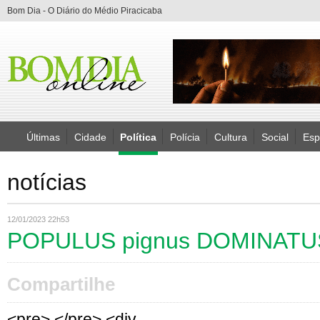
Bom Dia - O Diário do Médio Piracicaba
Últimas
Cidade
Política
Polícia
Cultura
Social
Esp
notícias
12/01/2023 22h53
POPULUS pignus DOMINATU
Compartilhe
<pre> </pre> <div