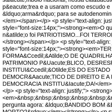
p&eacute;trea e a usaram como escudo e
&ldquo;arma&rdquo; para se autodenomi
</em></span></p> <p style="text-align: jus
style="font-size:14px;"><strong><em>O q
n&atilde;o foi PATRIOTISMO...FOI TER
</strong></span></p> <p style="text-align: 
style="font-size:14px;"><strong><em>
FORMA&Ccedil;&Atilde;O DE QUADRILH
PATRIMONIO P&Uacute;BLICO, DESRES
INSTITUI&Ccedil;&Otilde;ES DO ESTADO
DEMOCR&Aacute;TICO DE DIREITO E A 
DEMOCRACIA INSTITU&Iacute;DA!</em><
</p> <p style="text-align: justify;"> <strong
<em>&nbsp;&nbsp;&nbsp;&nbsp;&nbsp;&n
pergunta agora: &ldquo;BANDIDO BOM 
MORTO?&rdquo;</em></strong></p> <p styl