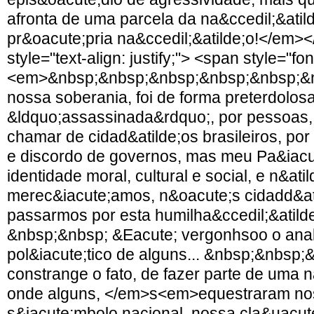
afronta de uma parcela da na&ccedil;&atild
pr&oacute;pria na&ccedil;&atilde;o!</em>
style="text-align: justify;"> <span style="fo
<em>&nbsp;&nbsp;&nbsp;&nbsp;&nbsp;&n
nossa soberania, foi de forma preterdolosa
&ldquo;assassinada&rdquo;, por pessoas,
chamar de cidad&atilde;os brasileiros, por 
e discordo de governos, mas meu Pa&iacu
identidade moral, cultural e social, e n&atil
merec&iacute;amos, n&oacute;s cidadd&at
passarmos por esta humilha&ccedil;&atilde
&nbsp;&nbsp; &Eacute; vergonhsoo o analf
pol&iacute;tico de alguns... &nbsp;&nbsp
constrange o fato, de fazer parte de uma n
onde alguns, </em>s<em>equestraram no
s&iacute;mbolo nacional, nossa cla&uacut