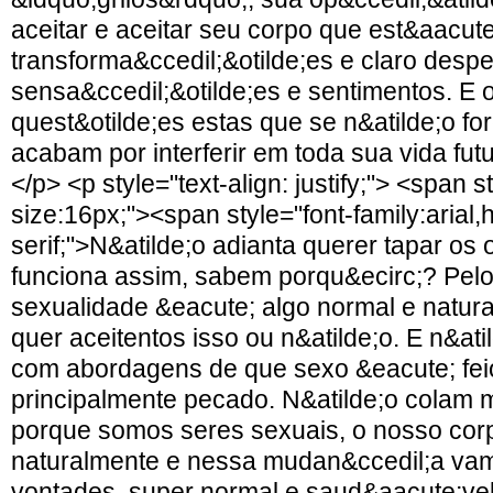
aceitar e aceitar seu corpo que est&aacut
transforma&ccedil;&otilde;es e claro desp
sensa&ccedil;&otilde;es e sentimentos. E o
quest&otilde;es estas que se n&atilde;o fo
acabam por interferir em toda sua vida fu
</p> <p style="text-align: justify;"> <span s
size:16px;"><span style="font-family:arial,
serif;">N&atilde;o adianta querer tapar os 
funciona assim, sabem porqu&ecirc;? Pelo
sexualidade &eacute; algo normal e natura
quer aceitentos isso ou n&atilde;o. E n&ati
com abordagens de que sexo &eacute; feio
principalmente pecado. N&atilde;o colam m
porque somos seres sexuais, o nosso cor
naturalmente e nessa mudan&ccedil;a vam
vontades, super normal e saud&aacute;ve