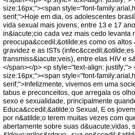
size:16px;"><span style="font-family:arial,
serif;">Hoje em dia, os adolescentes brasil
vida sexual mais jovens, entre 13 e 17 an
in&iacute;cio cada vez mais cedo levanta 
preocupa&ccedil;&otilde;es como os altos 
gravidez e as ISTs (infec&ccedil;&otilde;e
transmiss&iacute;veis), entre elas HIV e s&
</span></p> <p style="text-align: justify;">
size:16px;"><span style="font-family:arial,
serif;">Infelizmente, vivemos em uma soc
tabus e preconceitos, que arregala os olh
sexo e sexualidade, principalmente quand
Educa&ccedil;&atilde;o Sexual, E os joven
por n&atilde;o terem muitas vezes com qu
abertamente sobre suas d&uacute;vidas, 
&ldquo;grilos&rdquo;, sua op&ccedil;&atild