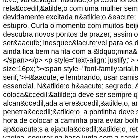
rela&ccedil;&atilde;o com uma mulher sem
devidamente excitada n&atilde;o &eacute; 
estupro. Curta o momento com muitos beij
descubra novos pontos de prazer, assim
ser&aacute; inesquec&iacute;vel para os d
ainda fica bem na fita com a &ldquo;mina
</span></p> <p style="text-align: justify;">
size:16px;"><span style="font-family:arial,
serif;">H&aacute; e lembrando, usar cami
essencial. N&atilde;o h&aacute; segredo. 
coloca&ccedil;&atilde;o deve ser sempre q
alcan&ccedil;ada a ere&ccedil;&atilde;o, a
penetra&ccedil;&atilde;o, a pontinha deve
hora de colocar a caminha para evitar bolh
ap&oacute;s a ejacula&ccedil;&atilde;o, ret
vagina, segurar na base junto com a cami