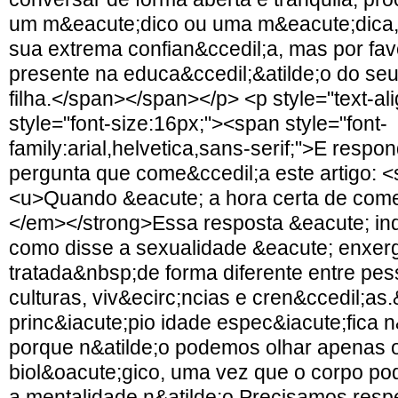
um m&eacute;dico ou uma m&eacute;dica,
sua extrema confian&ccedil;a, mas por fav
presente na educa&ccedil;&atilde;o do seu
filha.</span></span></p> <p style="text-ali
style="font-size:16px;"><span style="font-
family:arial,helvetica,sans-serif;">E resp
pergunta que come&ccedil;a este artigo: 
<u>Quando &eacute; a hora certa de come
</em></strong>Essa resposta &eacute; ind
como disse a sexualidade &eacute; enxer
tratada&nbsp;de forma diferente entre pes
culturas, viv&ecirc;ncias e cren&ccedil;a
princ&iacute;pio idade espec&iacute;fica n
porque n&atilde;o podemos olhar apenas 
biol&oacute;gico, uma vez que o corpo po
a mentalidade n&atilde;o.Precisamos respe