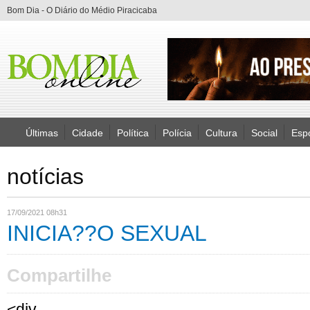
Bom Dia - O Diário do Médio Piracicaba
Últimas
Cidade
Política
Polícia
Cultura
Social
Esp
notícias
17/09/2021 08h31
INICIA??O SEXUAL
Compartilhe
<div