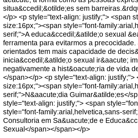
situa&ccedil;&otilde;es sem barreiras.&r
</p> <p style="text-align: justify;"> <span s
size:16px;"><span style="font-family:arial,
serif;">A educa&ccedil;&atilde;o sexual &e
ferramenta para evitarmos a precocidade
orientados tem mais capacidade de decis&a
inicia&ccedil;&atilde;o sexual ir&aacute; i
negativamente a hist&oacute;ria de vida 
</span></p> <p style="text-align: justify;">
size:16px;"><span style="font-family:arial,
serif;">N&aacute;dia Guimar&atilde;es</
style="text-align: justify;"> <span style="f
style="font-family:arial,helvetica,sans-ser
Consultoria em Sa&uacute;de e Educa&cced
Sexual</span></span></p>