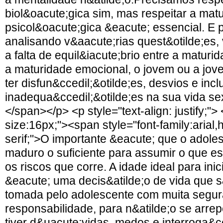
biol&oacute;gica sim, mas respeitar a mat
psicol&oacute;gica &eacute; essencial. E 
analisando v&aacute;rias quest&otilde;es, 
a falta de equil&iacute;brio entre a maturid
a maturidade emocional, o jovem ou a jov
ter disfun&ccedil;&otilde;es, desvios e incl
inadequa&ccedil;&otilde;es na sua vida se
</span></p> <p style="text-align: justify;">
size:16px;"><span style="font-family:arial,
serif;">O importante &eacute; que o adole
maduro o suficiente para assumir o que e
os riscos que corre. A idade ideal para inic
&eacute; uma decis&atilde;o de vida que 
tomada pelo adolescente com muita segur
responsabilidade, para n&atilde;o se arre
tiver d&uacute;vidas, medos e interroga&cc