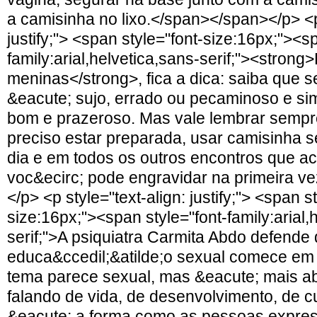
a camisinha no lixo.</span></span></p> <p 
justify;"> <span style="font-size:16px;"><s
family:arial,helvetica,sans-serif;"><strong
meninas</strong>, fica a dica: saiba que s
&eacute; sujo, errado ou pecaminoso e si
bom e prazeroso. Mas vale lembrar sempr
preciso estar preparada, usar camisinha 
dia e em todos os outros encontros que a
voc&ecirc; pode engravidar na primeira v
</p> <p style="text-align: justify;"> <span s
size:16px;"><span style="font-family:arial,
serif;">A psiquiatra Carmita Abdo defende
educa&ccedil;&atilde;o sexual comece em
tema parece sexual, mas &eacute; mais a
falando de vida, de desenvolvimento, de c
&eacute; a forma como as pessoas expre