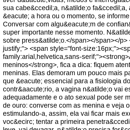
sua cabe&ccedil;a, n&atilde;o fa&ccedil;a, 
&eacute; a hora ou o momento, se informe 
Conversar com algu&eacute;m de confian&
super importante nesse momento. N&atilde
sobre press&atilde;o.</span></span></p> <p
justify;"> <span style="font-size:16px;"><s
family:arial,helvetica,sans-serif;"><strong
meninos</strong>, fica a dica: fiquem aten
meninas. Elas demoram um pouco mais par
que &eacute; essencial para a fisiologia d
contr&aacute;rio, a vagina n&atilde;o vai es
adequadamente e o ato sexual pode ser mu
de ouro: converse com as menina e veja o
estimulando-a, assim, ela vai ficar mais ex
voc&ecirc; tentar a primeira penetra&ccedi
leve, vai devagar, n&atilde;o precisa for&cce