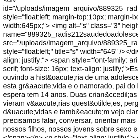
id="/uploads/imagem_arquivo/889325_rad
style="float:left; margin-top:10px; margin-
width:645px;"> <img alt="s" class="3" hei
name="889325_radis212saudedoadolesce
src="/uploads/imagem_arquivo/889325_ra
style="float:left;" title="s" width="645" /></d
align: justify;"> <span style="font-family: ar
serif; font-size: 16px; text-align: justify;
ouvindo a hist&oacute;ria de uma adolesc
esta gr&aacute;vida e o namorado, pai do 
espera tem 14 anos. Duas crian&ccedil;as
vieram v&aacute;rias quest&otilde;es, per
d&uacute;vidas e tamb&eacute;m vejo cl
precisamos falar, conversar, orientar mai
nossos filhos, nossos jovens sobre sexo e
</span></p> <p style="text-align: justify;">