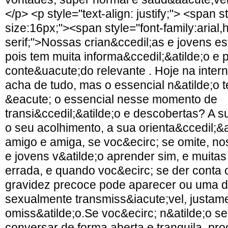
</p> <p style="text-align: justify;"> <span s
size:16px;"><span style="font-family:arial,
serif;">Nossas crian&ccedil;as e jovens es
pois tem muita informa&ccedil;&atilde;o e
conte&uacute;do relevante . Hoje na intern
acha de tudo, mas o essencial n&atilde;o 
&eacute; o essencial nesse momento de
transi&ccedil;&atilde;o e descobertas? A s
o seu acolhimento, a sua orienta&ccedil;&
amigo e amiga, se voc&ecirc; se omite, no
e jovens v&atilde;o aprender sim, e muita
errada, e quando voc&ecirc; se der conta 
gravidez precoce pode aparecer ou uma d
sexualmente transmiss&iacute;vel, justam
omiss&atilde;o.Se voc&ecirc; n&atilde;o s
conversar de forma aberta e tranquila, pro