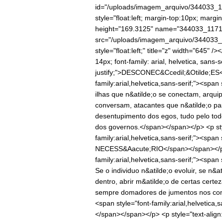
id="/uploads/imagem_arquivo/344033
style="float:left; margin-top:10px; margi
height="169.3125" name="344033_11
src="/uploads/imagem_arquivo/34403
style="float:left;" title="z" width="645" />
14px; font-family: arial, helvetica, sans-se
justify;">DESCONEC&Ccedil;&Otilde;ES</sp
family:arial,helvetica,sans-serif;"><spa
ilhas que n&atilde;o se conectam, arqu
conversam, atacantes que n&atilde;o pas
desentupimento dos egos, tudo pelo todo
dos governos.</span></span></p> <p style
family:arial,helvetica,sans-serif;"><sp
NECESS&Aacute;RIO</span></span></p> <p 
family:arial,helvetica,sans-serif;"><spa
Se o individuo n&atilde;o evoluir, se n&a
dentro, abrir m&atilde;o de certas cert
sempre domadores de jumentos nos condu
<span style="font-family:arial,helvetic
</span></span></p> <p style="text-align: j