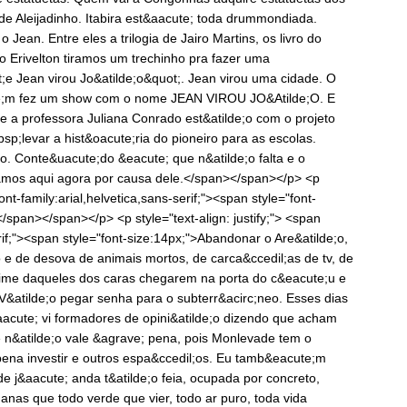
de Aleijadinho. Itabira est&aacute; toda drummondiada.
o Jean. Entre eles a trilogia de Jairo Martins, os livro do
do Erivelton tiramos um trechinho pra fazer uma
;e Jean virou Jo&atilde;o&quot;. Jean virou uma cidade. O
te;m fez um show com o nome JEAN VIROU JO&Atilde;O. E
 e a professora Juliana Conrado est&atilde;o com o projeto
sp;levar a hist&oacute;ria do pioneiro para as escolas.
o. Conte&uacute;do &eacute; que n&atilde;o falta e o
tamos aqui agora por causa dele.</span></span></p> <p
font-family:arial,helvetica,sans-serif;"><span style="font-
pan></span></p> <p style="text-align: justify;"> <span
erif;"><span style="font-size:14px;">Abandonar o Are&atilde;o,
 e de desova de animais mortos, de carca&ccedil;as de tv, de
rime daqueles dos caras chegarem na porta do c&eacute;u e
V&atilde;o pegar senha para o subterr&acirc;neo. Esses dias
aacute; vi formadores de opini&atilde;o dizendo que acham
n&atilde;o vale &agrave; pena, pois Monlevade tem o
pena investir e outros espa&ccedil;os. Eu tamb&eacute;m
 j&aacute; anda t&atilde;o feia, ocupada por concreto,
umanas que todo verde que vier, todo ar puro, toda vida