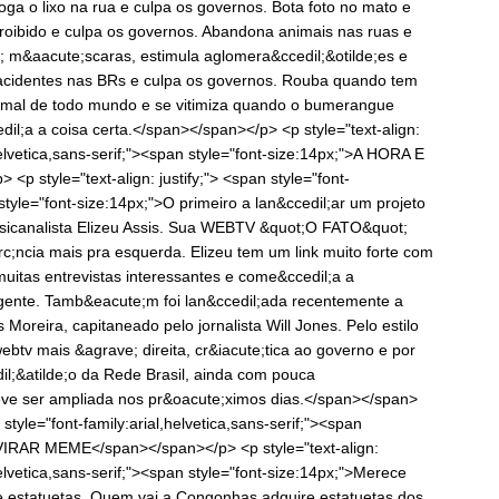
joga o lixo na rua e culpa os governos. Bota foto no mato e
proibido e culpa os governos. Abandona animais nas ruas e
; m&aacute;scaras, estimula aglomera&ccedil;&otilde;es e
acidentes nas BRs e culpa os governos. Rouba quando tem
a mal de todo mundo e se vitimiza quando o bumerangue
il;a a coisa certa.</span></span></p> <p style="text-align:
,helvetica,sans-serif;"><span style="font-size:14px;">A HORA E
style="text-align: justify;"> <span style="font-
 style="font-size:14px;">O primeiro a lan&ccedil;ar um projeto
psicanalista Elizeu Assis. Sua WEBTV &quot;O FATO&quot;
;ncia mais pra esquerda. Elizeu tem um link muito forte com
muitas entrevistas interessantes e come&ccedil;a a
s gente. Tamb&eacute;m foi lan&ccedil;ada recentemente a
reira, capitaneado pelo jornalista Will Jones. Pelo estilo
tv mais &agrave; direita, cr&iacute;tica ao governo e por
l;&atilde;o da Rede Brasil, ainda com pouca
deve ser ampliada nos pr&oacute;ximos dias.</span></span>
n style="font-family:arial,helvetica,sans-serif;"><span
VIRAR MEME</span></span></p> <p style="text-align:
,helvetica,sans-serif;"><span style="font-size:14px;">Merece
 e estatuetas. Quem vai a Congonhas adquire estatuetas dos