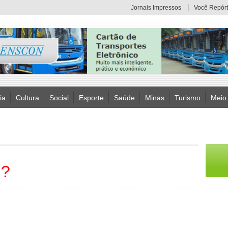
Jornais Impressos
Você Repórt
ia
Cultura
Social
Esporte
Saúde
Minas
Turismo
Meio
M?