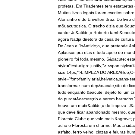
profetas. Em Tiradentes tem estatuetas 
Muitos livros legais foram escritos sobre 
Afonsinho e do Erivelton Braz. Do livro 
m&uacute;sica. O trecho dizia que &quot
cantor Jo&atilde;o Roberto tamb&eacu
agora Nadja diretora da casa de cultura
De Jean a Jo&atilde;o, que pretende &nb
Aplausos pra elas e todo apoio do mund
pioneiro foi foda mesmo. S&oacute; es
style="text-align: justify;"> <span style="
size:14px;">LIMPEZA DO ARE&Atilde;O</s
style="font-family:arial,helvetica,sans-s
transformar num dep&oacute;sito de lixo
tudo enquanto &eacute; dejeto foi um c
do purgat&oacute;rio e serem barrados.
houve um mutir&atilde;o de limpeza. J&
que deve ficar abandonado mesmo, que 
Floresta Clube que vale mais &agrave; 
acho o Floresta um charme. Mas a cidade
asfalto, ferro velho, cinzas e feiuras h