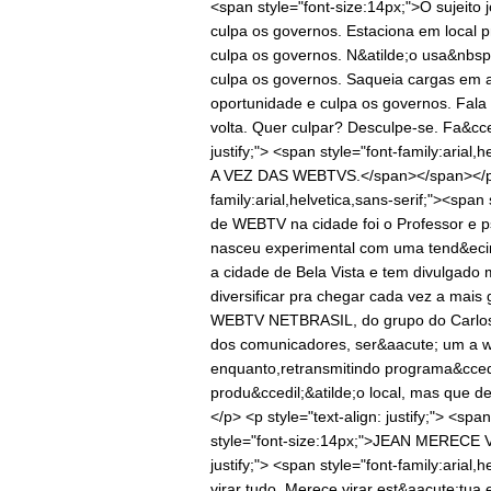
<span style="font-size:14px;">O sujeito 
culpa os governos. Estaciona em local 
culpa os governos. N&atilde;o usa&nbsp
culpa os governos. Saqueia cargas em 
oportunidade e culpa os governos. Fal
volta. Quer culpar? Desculpe-se. Fa&cced
justify;"> <span style="font-family:arial
A VEZ DAS WEBTVS.</span></span></p> <p 
family:arial,helvetica,sans-serif;"><span
de WEBTV na cidade foi o Professor e 
nasceu experimental com uma tend&ecirc
a cidade de Bela Vista e tem divulgado 
diversificar pra chegar cada vez a mai
WEBTV NETBRASIL, do grupo do Carlos Mo
dos comunicadores, ser&aacute; um a web
enquanto,retransmitindo programa&ccedi
produ&ccedil;&atilde;o local, mas que 
</p> <p style="text-align: justify;"> <spa
style="font-size:14px;">JEAN MERECE 
justify;"> <span style="font-family:arial
virar tudo. Merece virar est&aacute;tua