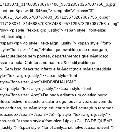
_117183071_3146885708767488_957129573267087756_o.jpg"
n-bottom:5px; width:645px;"> <img alt="z" class="3"
7183071_3146885708767488_957129573267087756_o.jpg"
3_117183071_3146885708767488_957129573267087756_o.jpg"
</div> <p style="text-align: justify;"> <span style="font-size:
rif; text-align:
an></p> <p style="text-align: justify;"> <span style="font-
n style="font-size:14px;">Polos que n&atilde;o se enxergam,
ip&eacute;lagos sem pontes, departamentos que n&atilde;o
sam a bola. Cateterismo nas rela&ccedil;&otilde;es,
. Sem isso &eacute; infarto e fal&ecirc;ncia m&uacute;ltipla
="text-align: justify;"> <span style="font-
an style="font-size:14px;">INDIVIDUALISMO
style="text-align: justify;"> <span style="font-
n style="font-size:14px;">De nada adianta um coletivo burro.
tilde;o estiver disposto a calar o ego, ouvir a voz que vem de
ezas caducas, se n&atilde;o educar o indiv&iacute;duo teremos
zindo.</span></span></p> <p style="text-align: justify;">
a,sans-serif;"><span style="font-size:14px;">CULPA DE QUEM?
ustify;"> <span style="font-family:arial,helvetica,sans-serif;">