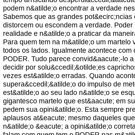
podem n&atilde;o encontrar a verdade nest
Sabemos que as grandes pot&ecirc;ncias
distorcem ou escondem a verdade. Poder 
realidade e n&atilde;o a praticar da manei
Para quem tem na m&atilde;o um martelo v
todos os lados. Igualmente acontece com
PODER. Tudo parece convid&aacute;-lo a 
decidir por solu&ccedil;&otilde;es caprich
vezes est&atilde;o erradas. Quando acont
supera&ccedil;&atilde;o do impulso de met
est&atilde;o ao seu lado n&atilde;o se es
gigantesco martelo que est&aacute; em su
pedem sua opini&atilde;o. Esta sempre p
aplausos at&eacute; mesmo daqueles qu
n&atilde;o &eacute; a opini&atilde;o corre
falam com quem tem o PODER nas m&ati