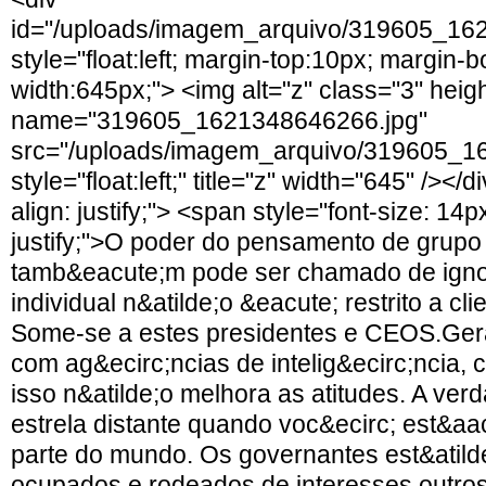
id="/uploads/imagem_arquivo/319605_16
style="float:left; margin-top:10px; margin-
width:645px;"> <img alt="z" class="3" heig
name="319605_1621348646266.jpg"
src="/uploads/imagem_arquivo/319605_1
style="float:left;" title="z" width="645" /></d
align: justify;"> <span style="font-size: 14px
justify;">O poder do pensamento de grupo
tamb&eacute;m pode ser chamado de igno
individual n&atilde;o &eacute; restrito a cli
Some-se a estes presidentes e CEOS.Ge
com ag&ecirc;ncias de intelig&ecirc;ncia, 
isso n&atilde;o melhora as atitudes. A ver
estrela distante quando voc&ecirc; est&a
parte do mundo. Os governantes est&atild
ocupados e rodeados de interesses outros