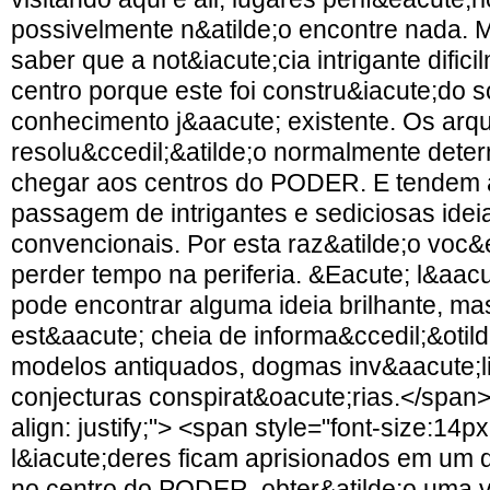
possivelmente n&atilde;o encontre nada.
saber que a not&iacute;cia intrigante dific
centro porque este foi constru&iacute;do 
conhecimento j&aacute; existente. Os arqu
resolu&ccedil;&atilde;o normalmente det
chegar aos centros do PODER. E tendem a
passagem de intrigantes e sediciosas ideia
convencionais. Por esta raz&atilde;o voc&
perder tempo na periferia. &Eacute; l&aac
pode encontrar alguma ideia brilhante, m
est&aacute; cheia de informa&ccedil;&otild
modelos antiquados, dogmas inv&aacute;l
conjecturas conspirat&oacute;rias.</span><
align: justify;"> <span style="font-size:14
l&iacute;deres ficam aprisionados em um d
no centro do PODER, obter&atilde;o uma vi