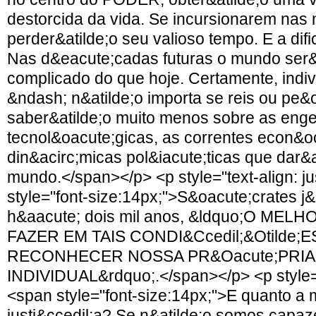
destorcida da vida. Se incursionarem nas
perder&atilde;o seu valioso tempo. E a difi
Nas d&eacute;cadas futuras o mundo ser&
complicado do que hoje. Certamente, indi
&ndash; n&atilde;o importa se reis ou pe&
saber&atilde;o muito menos sobre as eng
tecnol&oacute;gicas, as correntes econ&o
din&acirc;micas pol&iacute;ticas que dar&a
mundo.</span></p> <p style="text-align: ju
style="font-size:14px;">S&oacute;crates j&
h&aacute; dois mil anos, &ldquo;O M
FAZER EM TAIS CONDI&Ccedil;&Otilde;E
RECONHECER NOSSA PR&Oacute;PRIA 
INDIVIDUAL&rdquo;.</span></p> <p style="te
<span style="font-size:14px;">E quanto a 
justi&ccedil;a? Se n&atilde;o somos capa