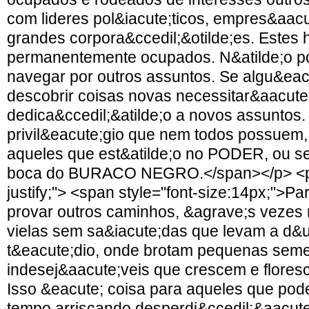
com lideres pol&iacute;ticos, empres&aacu
grandes corpora&ccedil;&otilde;es. Estes
permanentemente ocupados. N&atilde;o 
navegar por outros assuntos. Se algu&eac
descobrir coisas novas necessitar&aacute
dedica&ccedil;&atilde;o a novos assuntos
privil&eacute;gio que nem todos possuem,
aqueles que est&atilde;o no PODER, ou se
boca do BURACO NEGRO.</span></p> <p st
justify;"> <span style="font-size:14px;">Pa
provar outros caminhos, &agrave;s vezes 
vielas sem sa&iacute;das que levam a d&u
t&eacute;dio, onde brotam pequenas seme
indesej&aacute;veis que crescem e flore
Isso &eacute; coisa para aqueles que pod
tempo arriscando desperdi&ccedil;&aacute;