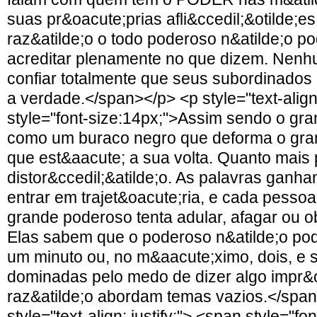
suas pr&oacute;prias afli&ccedil;&otilde;es
raz&atilde;o o todo poderoso n&atilde;o p
acreditar plenamente no que dizem. Nen
confiar totalmente que seus subordinados
a verdade.</span></p> <p style="text-align:
style="font-size:14px;">Assim sendo o g
como um buraco negro que deforma o gra
que est&aacute; a sua volta. Quanto mais 
distor&ccedil;&atilde;o. As palavras gan
entrar em trajet&oacute;ria, e cada pesso
grande poderoso tenta adular, afagar ou o
Elas sabem que o poderoso n&atilde;o po
um minuto ou, no m&aacute;ximo, dois, e s
dominadas pelo medo de dizer algo impr&o
raz&atilde;o abordam temas vazios.</spa
style="text-align: justify;"> <span style="f