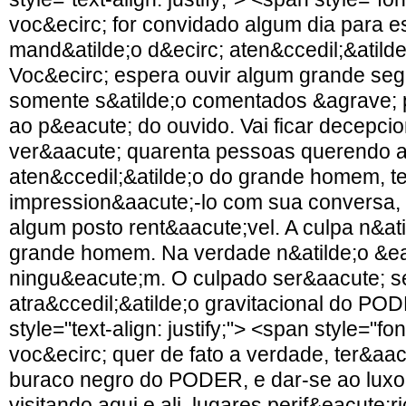
voc&ecirc; for convidado algum dia para e
mand&atilde;o d&ecirc; aten&ccedil;&atild
Voc&ecirc; espera ouvir algum grande se
somente s&atilde;o comentados &agrave; 
ao p&eacute; do ouvido. Vai ficar decepci
ver&aacute; quarenta pessoas querendo 
aten&ccedil;&atilde;o do grande homem, t
impression&aacute;-lo com sua conversa, 
algum posto rent&aacute;vel. A culpa n&at
grande homem. Na verdade n&atilde;o &ea
ningu&eacute;m. O culpado ser&aacute; 
atra&ccedil;&atilde;o gravitacional do P
style="text-align: justify;"> <span style="f
voc&ecirc; quer de fato a verdade, ter&aa
buraco negro do PODER, e dar-se ao luxo
visitando aqui e ali, lugares perif&eacute;