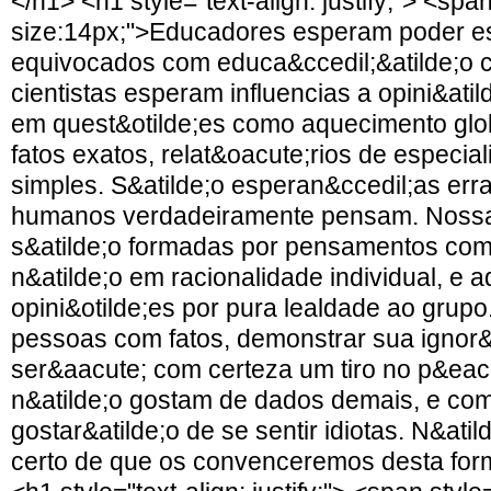
</h1> <h1 style="text-align: justify;"> <span
size:14px;">Educadores esperam poder e
equivocados com educa&ccedil;&atilde;o ci
cientistas esperam influencias a opini&atil
em quest&otilde;es como aquecimento glo
fatos exatos, relat&oacute;rios de especia
simples. S&atilde;o esperan&ccedil;as er
humanos verdadeiramente pensam. Nossas
s&atilde;o formadas por pensamentos com
n&atilde;o em racionalidade individual, e
opini&otilde;es por pura lealdade ao grup
pessoas com fatos, demonstrar sua ignor&a
ser&aacute; com certeza um tiro no p&eac
n&atilde;o gostam de dados demais, e com
gostar&atilde;o de se sentir idiotas. N&ati
certo de que os convenceremos desta fo