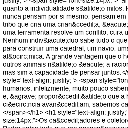
justify;"> <span style="font-size:14px;">Ta
quanto a individualidade s&atilde;o mito
nunca pensam por si mesmo; pensam em g
tribo que cria uma crian&ccedil;a, &eacute;
uma ferramenta resolve um conflito, cura
Nenhum indiv&iacute;duo sabe tudo o que
para construir uma catedral, um navio, u
at&ocirc;mica. A grande vantagem que o 
outros animais n&atilde;o &eacute; a racion
mas sim a capacidade de pensar juntos.<
style="text-align: justify;"> <span style="f
humanos, infelizmente, muito pouco sabe
e, &agrave; propor&ccedil;&atilde;o que a 
ci&ecirc;ncia avan&ccedil;am, sabemos c
</span></h1> <h1 style="text-align: justify;
size:14px;">Os ca&ccedil;adores e coleto