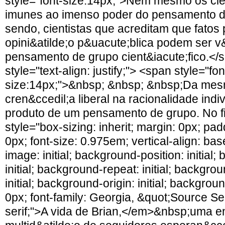
style="font-size:14px;">Nem mesmo os cien
imunes ao imenso poder do pensamento d
sendo, cientistas que acreditam que fato
opini&atilde;o p&uacute;blica podem ser v
pensamento de grupo cient&iacute;fico.<
style="text-align: justify;"> <span style="fon
size:14px;">&nbsp; &nbsp; &nbsp;Da mes
cren&ccedil;a liberal na racionalidade indi
produto de um pensamento de grupo. No 
style="box-sizing: inherit; margin: 0px; pad
0px; font-size: 0.975em; vertical-align: ba
image: initial; background-position: initial
initial; background-repeat: initial; backgr
initial; background-origin: initial; background-
0px; font-family: Georgia, &quot;Source Ser
serif;">A vida de Brian,</em>&nbsp;uma 