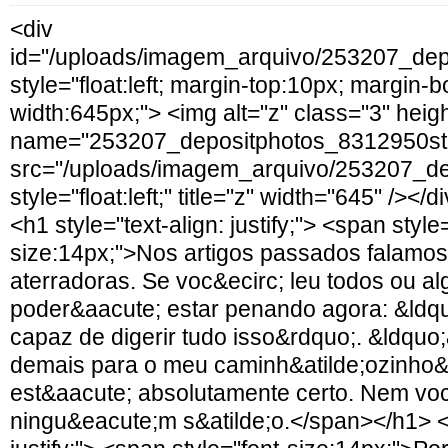
<div
id="/uploads/imagem_arquivo/253207_depo
style="float:left; margin-top:10px; margin-
width:645px;"> <img alt="z" class="3" heig
name="253207_depositphotos_8312950stoc
src="/uploads/imagem_arquivo/253207_dep
style="float:left;" title="z" width="645" /><
<h1 style="text-align: justify;"> <span style
size:14px;">Nos artigos passados falamos
aterradoras. Se voc&ecirc; leu todos ou a
poder&aacute; estar penando agora: &ldqu
capaz de digerir tudo isso&rdquo;. &ldquo
demais para o meu caminh&atilde;ozinho&
est&aacute; absolutamente certo. Nem vo
ningu&eacute;m s&atilde;o.</span></h1> <h