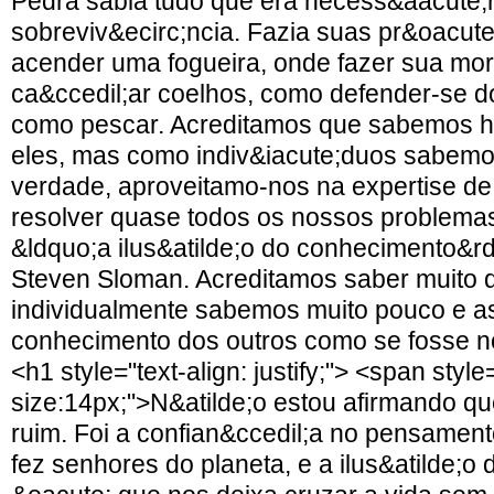
Pedra sabia tudo que era necess&aacute;r
sobreviv&ecirc;ncia. Fazia suas pr&oacut
acender uma fogueira, onde fazer sua mo
ca&ccedil;ar coelhos, como defender-se do
como pescar. Acreditamos que sabemos h
eles, mas como indiv&iacute;duos sabem
verdade, aproveitamo-nos na expertise de
resolver quase todos os nossos problema
&ldquo;a ilus&atilde;o do conhecimento&r
Steven Sloman. Acreditamos saber muito
individualmente sabemos muito pouco e a
conhecimento dos outros como se fosse 
<h1 style="text-align: justify;"> <span style
size:14px;">N&atilde;o estou afirmando qu
ruim. Foi a confian&ccedil;a no pensamen
fez senhores do planeta, e a ilus&atilde;