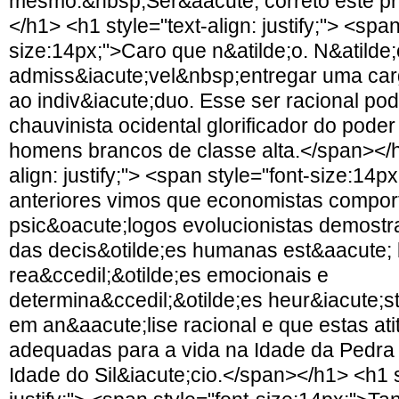
mesmo.&nbsp;Ser&aacute; correto este p
</h1> <h1 style="text-align: justify;"> <span
size:14px;">Caro que n&atilde;o. N&atilde
admiss&iacute;vel&nbsp;entregar uma carg
ao indiv&iacute;duo. Esse ser racional po
chauvinista ocidental glorificador do pode
homens brancos de classe alta.</span></h
align: justify;"> <span style="font-size:14p
anteriores vimos que economistas compor
psic&oacute;logos evolucionistas demostr
das decis&otilde;es humanas est&aacute
rea&ccedil;&otilde;es emocionais e
determina&ccedil;&otilde;es heur&iacute;st
em an&aacute;lise racional e que estas ati
adequadas para a vida na Idade da Pedra 
Idade do Sil&iacute;cio.</span></h1> <h1 s