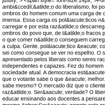
justify;"> <span style="font-size:14px;">Po
ambi&ccedil;&atilde;o do liberalismo, foi p
ombros do homem comum uma carga de co
imensa. Essa carga os pol&iacute;ticos n&
carregar e por esta raz&atilde;o descarre
ombros do povo que, de t&atilde;o fracos p
o que comer n&atilde;o conseguem carrega
a culpa. Gente, pol&iacute;tico &eacute; co
sei como consegue se ver no espelho. O s
apresentado pelos liberais como seres rac
independentes e capazes. Fez do homem 
sociedade atual. A democracia est&aacut
que o votante sabe o que &eacute; melhor
sabe mesmo? O mercado diz que o client
raz&atilde;o. Ser&aacute; verdade? O liber
educar ensinando aos docentes a pensare