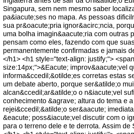
Inglaterra antes de sair da Uni&atilde;o E
Singapura, sem nem mesmo saber localiza
pa&iacute;ses no mapa. As pessoas dific
sua pr&oacute;pria ignor&acirc;ncia, por
uma bolha imagin&aacute;ria com outras 
pensam como eles, fazendo com que suas
permanentemente confirmadas e jamais d
</h1> <h1 style="text-align: justify;"> <span
size:14px;">&Eacute; improv&aacute;vel q
informa&ccedil;&otilde;es corretas estas s
um debate aberto, porque ser&atilde;o mui
alcan&ccedil;ar&atilde;o o n&iacute;vel suf
conhecimento &agrave; altura do tema e a
rejei&ccedil;&atilde;o ser&aacute; imediata
&eacute; poss&iacute;vel discutir com o ign
para o terreno dele e te derrota. Assim de