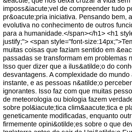
&eacute; que nos deixa cruzar a vida sem 
imposs&iacute;vel de compreender tudo p
pr&oacute;pria iniciativa. Pensando bem, a
evolutiva no conhecimento de outros func
para a humanidade.</span></h1> <h1 style
justify;"> <span style="font-size:14px;">T
muitas coisas que faziam sentido em &ea
passadas se transformam em problemas n
Isso quer dizer que a ilus&atilde;o do co
desvantagens. A complexidade do mundo
instante, e as pessoas n&atilde;o percebe
ignorantes. Isso faz com que muitas pes
de meteorologia ou biologia fazem verdad
sobre pol&iacute;tica clim&aacute;tica e p
geneticamente modificadas, enquanto out
firmemente opini&otilde;es sobre o que dev