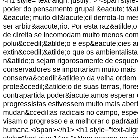
<h1 style="text-align: justify;"> <span styl
poder do pensamento grupal &eacute; t&ati
&eacute; muito dif&iacute;cil derrota-lo 
ser arbitr&aacute;rio. Por esta raz&atilde
de direita se incomodam muito menos com
polui&ccedil;&atilde;o e esp&eacute;cies
extin&ccedil;&atilde;o que os ambientalis
n&atilde;o sejam rigorosamente de esquer
conservadores se importariam muito mais
conserva&ccedil;&atilde;o da velha ordem
prote&ccedil;&atilde;o de suas terras, flore
contrapartida poder&iacute;amos esperar
progressistas estivessem muito mais aber
mudan&ccedil;as radicais no campo, espe
visam o progresso e a melhorar o padr&ati
humana.</span></h1> <h1 style="text-align: