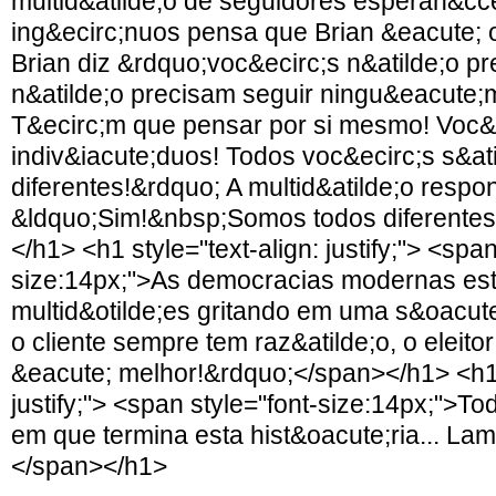
multid&atilde;o de seguidores esperan&cce
ing&ecirc;nuos pensa que Brian &eacute; 
Brian diz &rdquo;voc&ecirc;s n&atilde;o p
n&atilde;o precisam seguir ningu&eacute;
T&ecirc;m que pensar por si mesmo! Voc&e
indiv&iacute;duos! Todos voc&ecirc;s s&ati
diferentes!&rdquo; A multid&atilde;o respo
&ldquo;Sim!&nbsp;Somos todos diferente
</h1> <h1 style="text-align: justify;"> <span
size:14px;">As democracias modernas est&
multid&otilde;es gritando em uma s&oacute
o cliente sempre tem raz&atilde;o, o eleito
&eacute; melhor!&rdquo;</span></h1> <h1 s
justify;"> <span style="font-size:14px;">
em que termina esta hist&oacute;ria... La
</span></h1>