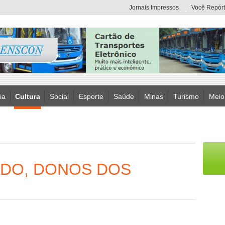
Jornais Impressos
Você Repórt
ia
Cultura
Social
Esporte
Saúde
Minas
Turismo
Meio
DO, DONOS DOS