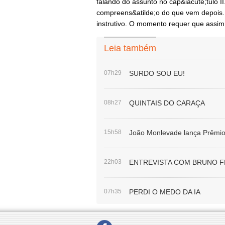
Leia também
07h29
SURDO SOU EU!
08h27
QUINTAIS DO CARAÇA
15h58
João Monlevade lança Prêmio 
22h03
ENTREVISTA COM BRUNO 
07h35
PERDI O MEDO DA IA