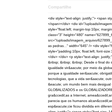
Compartilhe
<div style="text-align: justify;"> <span style="font-size:14px;">&nbsp; &nbsp; &nbsp; &nbsp;&nbsp;</span></div> <div id="/uploads/imagem_arquivo/627899_638359_1614807003017.jpg" style="float:left; margin-top:10px; margin-bottom:5px; width:645px;"> <img alt="Rolam as pedras..." class="3" height="480" name="627899_638359_1614807003017.jpg" src="/uploads/imagem_arquivo/627899_638359_1614807003017.jpg" style="float:left;" title="Rolam as pedras..." width="645" /> <div style="float:left; background:#EEEEEE; width:645px;"> <div style="padding:10px; float:left; font-size:11px; color:#333; line-height:15px;"> Rolam as pedras...</div> </div> </div> <p style="text-align: justify;"> <span style="font-size: 14px; text-align: justify;">&nbsp; &nbsp; &nbsp; &nbsp; Desde o final do s&eacute;culo XX &eacute; muito comum escutar-se que a igualdade vir&aacute; por meio da globaliza&ccedil;&atilde;o, que finalmente chegaremos l&aacute; porque a igualdade ser&aacute; obrigat&oacute;ria impulsionada pela for&ccedil;a de novas tecnologias, que a vida ser&aacute; outra e mil lorotas mais. O que vemos no s&eacute;culo XXI &eacute; um mundo bem mais desigual que antes e a luta natural do dia a dia passou a ser entre os GLOBALIZADOS e os GLOBALIZADORES. As lacunas entre os pa&iacute;ses ficaram mais evidentes gra&ccedil;as a Internet, amea&ccedil;ando aumentar a brecha entre as classes sociais e, quando parecia que os humanos alcan&ccedil;ariam a t&atilde;o desejada unifica&ccedil;&atilde;o global, a esp&eacute;cie ficou dividida em diferentes castas biol&oacute;gicas.</span></p> <div style="text-align: justify;"> <span style="font-size: 14px;">&nbsp; &nbsp; &nbsp; &nbsp; A desigualdade &eacute; uma das coisas mais antigas da hist&oacute;ria da humanidade. Se na Idade da Pedra coletores e ca&ccedil;adores enterravam seus mortos em sepulturas suntuosas, com cerimonias demoradas, com todos os seus pertences consistentes em braceletes, contas, joias, objetos de arte, enquanto que outros membros tinham que conformar-se com covas rasas. Mesmo assim, os coletores e ca&ccedil;adores eram mais igualit&aacute;rios que n&oacute;s e que qualquer outra sociedade porque possu&iacute;am poucas propriedades, pr&eacute;-requisito para uma desigualdade de longo prazo.</span></div> <div style="text-align: justify;"> &nbsp;</div> <div style="text-align: justify;"> <span style="font-size:14px;">&nbsp; &nbsp; &nbsp; &nbsp; Com a revolu&ccedil;&atilde;o agr&iacute;cola a propriedade multiplicou-se e com ela a desigualdade. Quando os humanos conseguiram aumentar a propriedade de terra, animais, ferramentas e plantas, floresceram poderosas castas hier&aacute;rquicas, onde pequenas elites monopolizavam a maior parte das riquezas e do poder de forma heredit&aacute;ria. Os humanos aceitaram essa forma de ser como sendo natural e at&eacute; mesmo proveniente de uma ordem divina. A hierarquia n&atilde;o era apenas uma norma parecia ser o ideal. N&atilde;o existiria ordem sem uma hierarquia clara entre aristocratas e pessoas comuns, entre homens e mulheres, entre pais e filhos? Fil&oacute;sofos, sacerdotes e poetas explicavam que, assim como no corpo humano os membros n&atilde;o s&atilde;o iguais &ndash; a cabe&ccedil;a governa, os p&eacute;s obedecem. Assim tamb&eacute;m deveria ser na sociedade, a igualdade s&oacute; tr&aacute;s o caos.</span></div> <div style="text-align: justify;"> &nbsp;</div> <div style="text-align: justify;"> <span style="font-size:14px;">&nbsp; &nbsp; &nbsp; &nbsp; Aproveito o ensejo para observar que em pleno s&eacute;culo XXI estamos vendo a grande quantidade de homens comuns tendo como final a cova rasa, sem pompas, sem nada de valor, sem sepulturas ostentosas, igual que na Idade da Pedra.</span></div> <div style="text-align: justify;"> &nbsp;</div> <div style="text-align: justify;"> <span style="font-size:14px;">&nbsp; &nbsp; &nbsp; &nbsp; Somente na modernidade a igualdade tornou-se um ideal em quase todas as sociedades humanas. Isso de deve ao surgimento de novas ideologias como o comunismo e o liberalismo. Claro que a Revolu&ccedil;&atilde;o industrial ajudou valoriz