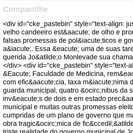
Compartilhe
<div id="cke_pastebin" style="text-align: ju
velho candeeiro est&aacute; de olho e pro
falsas promessas de pol&iacute;ticos e go
a&iacute;. Essa &eacute; uma de suas tar
querida Jo&atilde;o Monlevade sua chama 
</div> <div id="cke_pastebin" style="text-ali
&Eacute; Faculdade de Medicina, rem&ea
com efic&aacute;cia, taxa m&iacute;nima 
guarda municipal, quatro &ocirc;nibus da 
inv&eacute;s de dois e em estado prec&aac
municipal e muitas outras promessas eleito
cumpridas de um plano de governo que m
obra tragic&ocirc;mica de fic&ccedil;&atild
triste realidade do governo municipal de J