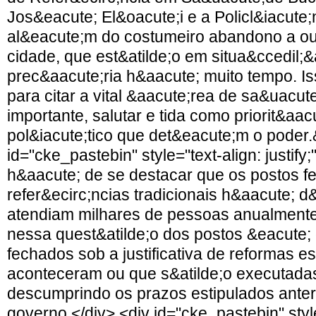
Jos&eacute; El&oacute;i e a Policl&iacute;
al&eacute;m do costumeiro abandono a ou
cidade, que est&atilde;o em situa&ccedil;&a
prec&aacute;ria h&aacute; muito tempo. Is
para citar a vital &aacute;rea de sa&uacute
importante, salutar e tida como priorit&aac
pol&iacute;tico que det&eacute;m o poder.
id="cke_pastebin" style="text-align: justi
h&aacute; de se destacar que os postos 
refer&ecirc;ncias tradicionais h&aacute; 
atendiam milhares de pessoas anualmente
nessa quest&atilde;o dos postos &eacute;
fechados sob a justificativa de reformas e
aconteceram ou que s&atilde;o executadas
descumprindo os prazos estipulados anter
governo.</div> <div id="cke_pastebin" style