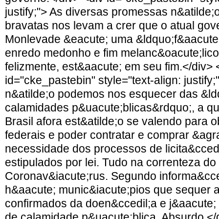
justify;"> As diversas promessas n&atilde
bravatas nos levam a crer que o atual gov
Monlevade &eacute; uma &ldquo;f&aacute
enredo medonho e fim melanc&oacute;lico
felizmente, est&aacute; em seu fim.</div> 
id="cke_pastebin" style="text-align: justi
n&atilde;o podemos nos esquecer das &ld
calamidades p&uacute;blicas&rdquo;, a qu
Brasil afora est&atilde;o se valendo para 
federais e poder contratar e comprar &agr
necessidade dos processos de licita&ccedi
estipulados por lei. Tudo na correnteza d
Coronav&iacute;rus. Segundo informa&cced
h&aacute; munic&iacute;pios que sequer
confirmados da doen&ccedil;a e j&aacute
de calamidade p&uacute;blica. Absurdo.</