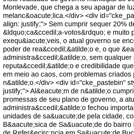
Monlevade, que chega a seu apagar de luz
melanc&oacute;lica.</div> <div id="cke_pas
align: justify;"> Sem cumprir sequer 20%
&ldquo;ca&ccedil;a-votos&rdquo; e muito
exequ&iacute;veis, o atual governo se enc
poder de rea&ccedil;&atilde;o e, o que &e
administra&ccedil;&atilde;o, sem qualquer
reputa&ccedil;&atilde;o e credibilidade que
em meio ao caos, com problemas criados p
n&atilde;o.</div> <div id="cke_pastebin" sty
justify;"> Al&eacute;m de n&atilde;o cumpri
promessas de seu plano de governo, a atu
administra&ccedil;&atilde;o fechou importa
unidades de sa&uacute;de pela cidade, c
B&aacute;sica de Sa&uacute;de do bairro I
de Refer&ecirc;ncia em Sa&uacute;de Buca