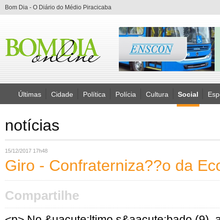
Bom Dia - O Diário do Médio Piracicaba
Últimas
Cidade
Política
Polícia
Cultura
Social
Esp
notícias
15/12/2017 17h48
Giro - Confraterniza??o da Ec
Compartilhe
<p> No &uacute;ltimo s&aacute;bado (9)