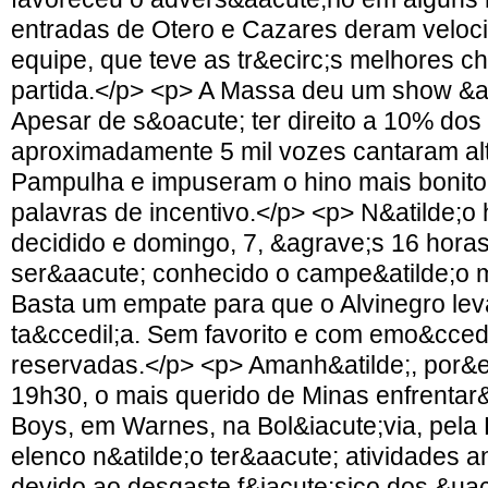
entradas de Otero e Cazares deram veloc
equipe, que teve as tr&ecirc;s melhores c
partida.</p> <p> A Massa deu um show &ag
Apesar de s&oacute; ter direito a 10% dos
aproximadamente 5 mil vozes cantaram al
Pampulha e impuseram o hino mais bonito
palavras de incentivo.</p> <p> N&atilde;o
decidido e domingo, 7, &agrave;s 16 horas
ser&aacute; conhecido o campe&atilde;o m
Basta um empate para que o Alvinegro le
ta&ccedil;a. Sem favorito e com emo&ccedi
reservadas.</p> <p> Amanh&atilde;, por&
19h30, o mais querido de Minas enfrentar
Boys, em Warnes, na Bol&iacute;via, pela 
elenco n&atilde;o ter&aacute; atividades a
devido ao desgaste f&iacute;sico dos &uac