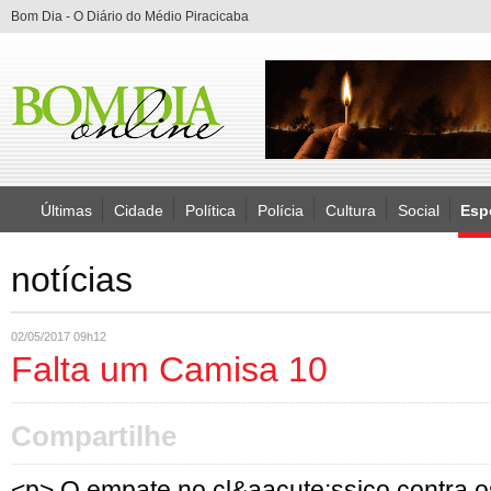
Bom Dia - O Diário do Médio Piracicaba
Últimas
Cidade
Política
Polícia
Cultura
Social
Esp
notícias
02/05/2017 09h12
Falta um Camisa 10
Compartilhe
<p> O empate no cl&aacute;ssico contra 