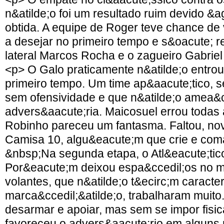
n&atilde;o foi um resultado ruim devido &
obtida. A equipe de Roger teve chance de
a desejar no primeiro tempo e s&oacute; 
lateral Marcos Rocha e o zagueiro Gabrie
<p> O Galo praticamente n&atilde;o entr
primeiro tempo. Um time ap&aacute;tico, s
sem ofensividade e que n&atilde;o amea&c
advers&aacute;ria. Maicosuel errou todas
Robinho pareceu um fantasma. Faltou, n
Camisa 10, algu&eacute;m que crie e com
&nbsp;Na segunda etapa, o Atl&eacute;tico
Por&eacute;m deixou espa&ccedil;os no 
volantes, que n&atilde;o t&ecirc;m caracte
marca&ccedil;&atilde;o, trabalharam muit
desarmar e apoiar, mas sem se impor fisi
favoreceu o advers&aacute;rio em alguns