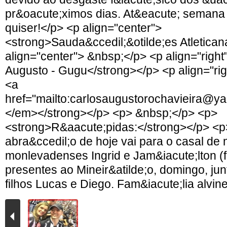
pr&oacute;ximos dias. At&eacute; seman
quiser!</p> <p align="center">
<strong>Sauda&ccedil;&otilde;es Atletica
align="center"> &nbsp;</p> <p align="righ
Augusto - Gugu</strong></p> <p align="ri
<a
href="mailto:carlosaugustorochavieira@y
</em></strong></p> <p> &nbsp;</p> <p>
<strong>R&aacute;pidas:</strong></p> <p
abra&ccedil;o de hoje vai para o casal de
monlevadenses Ingrid e Jam&iacute;lton (f
presentes ao Mineir&atilde;o, domingo, j
filhos Lucas e Diego. Fam&iacute;lia alvin