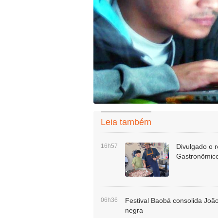
Leia também
16h57
Divulgado o r
Gastronômico
06h36
Festival Baobá consolida Joã
negra