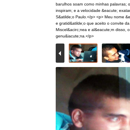
barulhos soam como minhas palavras; o 
inspiram; e a velocidade &eacute; exata
S&atilde;o Paulo.</p> <p> Meu nome &eac
e gratid&atilde;o que aceito o convite 
Miscel&acirc;nea e al&eacute;m disso, o
genu&iacute;na.</p>