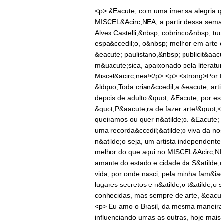
<p> &Eacute; com uma imensa alegria q
MISCEL&Acirc;NEA, a partir dessa seman
Alves Castelli,&nbsp; cobrindo&nbsp; tu
espa&ccedil;o, o&nbsp; melhor em arte 
&eacute; paulistano,&nbsp; publicit&aac
m&uacute;sica, apaixonado pela literatu
Miscel&acirc;nea!</p> <p> <strong>Por L
&ldquo;Toda crian&ccedil;a &eacute; art
depois de adulto.&quot; &Eacute; por es
&quot;P&aacute;ra de fazer arte!&quot;
queiramos ou quer n&atilde;o. &Eacute;
uma recorda&ccedil;&atilde;o viva da n
n&atilde;o seja, um artista independente.
melhor do que aqui no MISCEL&Acirc;NEA 
amante do estado e cidade da S&atilde;
vida, por onde nasci, pela minha fam&ia
lugares secretos e n&atilde;o t&atilde;
conhecidas, mas sempre de arte, &eacut
<p> Eu amo o Brasil, da mesma maneira
influenciando umas as outras, hoje mai