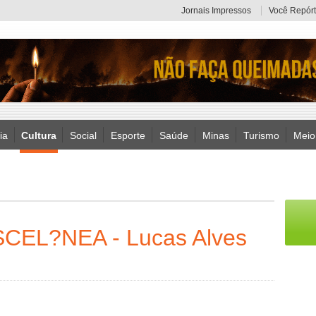
Jornais Impressos
Você Repórt
ia
Cultura
Social
Esporte
Saúde
Minas
Turismo
Meio
SCEL?NEA - Lucas Alves