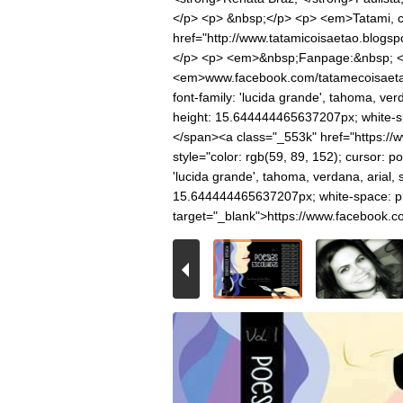
</p> <p> &nbsp;</p> <p> <em>Tatami, c
href="http://www.tatamicoisaetao.blog
</p> <p> <em>&nbsp;Fanpage:&nbsp; </
<em>www.facebook.com/tatamecoisaetao<
font-family: 'lucida grande', tahoma, ver
height: 15.644444465637207px; white-sp
</span><a class="_553k" href="https://w
style="color: rgb(59, 89, 152); cursor: p
'lucida grande', tahoma, verdana, arial, 
15.644444465637207px; white-space: pre
target="_blank">https://www.facebook.c