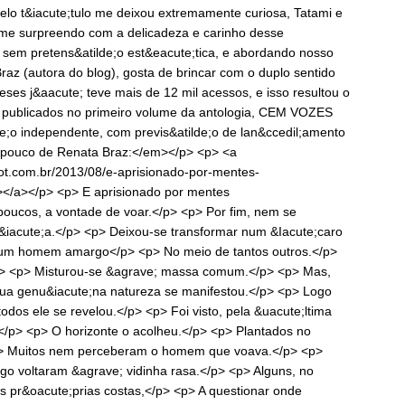
elo t&iacute;tulo me deixou extremamente curiosa, Tatami e
e me surpreendo com a delicadeza e carinho desse
 sem pretens&atilde;o est&eacute;tica, e abordando nosso
Braz (autora do blog), gosta de brincar com o duplo sentido
es j&aacute; teve mais de 12 mil acessos, e isso resultou o
s publicados no primeiro volume da antologia, CEM VOZES
;o independente, com previs&atilde;o de lan&ccedil;amento
 pouco de Renata Braz:</em></p> <p> <a
pot.com.br/2013/08/e-aprisionado-por-mentes-
></a></p> <p> E aprisionado por mentes
poucos, a vontade de voar.</p> <p> Por fim, nem se
&iacute;a.</p> <p> Deixou-se transformar num &Iacute;caro
um homem amargo</p> <p> No meio de tantos outros.</p>
/p> <p> Misturou-se &agrave; massa comum.</p> <p> Mas,
Sua genu&iacute;na natureza se manifestou.</p> <p> Logo
os ele se revelou.</p> <p> Foi visto, pela &uacute;ltima
</p> <p> O horizonte o acolheu.</p> <p> Plantados no
<p> Muitos nem perceberam o homem que voava.</p> <p>
o voltaram &agrave; vidinha rasa.</p> <p> Alguns, no
s pr&oacute;prias costas,</p> <p> A questionar onde