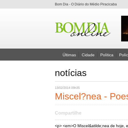
Bom Dia - O Diário do Médio Piracicaba
Últimas
Cidade
Política
Políc
notícias
13/02/2014 09h35
Miscel?nea - Poe
Compartilhe
<p> <em>O Miscel&atilde;nea de hoje, 