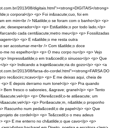
ot.com.br/2013/08/digitais.html"><strong>DIGITAIS</strong>
ilde;o corporal</p> <p> Foi in&oacute;cuo, foi em
nuam em mim<br /> N&atilde;o se foram com o banho</p> <p>
te; desesperador</p> <p> Est&atilde;o por todo lado,</p>
Marcando cada cent&iacute;metro meu</p> <p> Fossilizadas
tuagem</p> <p> E n&atilde;o me resta outra
e;o ser acostumar-me<br /> Com t&atilde;o doce
lho-me no espelho</p> <p> O meu corpo nu</p> <p> Vejo
 <p> Impress&atilde;o em tra&ccedil;o sinuoso</p> <p> Que
/p> <p> Indicando a trajet&oacute;ria do gozo</p> <p> <a
pot.com.br/2013/08/farsa-do-cordel.html"><strong>FARSA DO
ro rec&ocirc;ncavo</p> <p> E me deixas aqui, cheia de
 <p> E depois derramo num tonel</p> <p> Pra quando
p> Bem fresco o saboreies, &agrave; granel</p> <p> Tento
&aacute;vel</p> <p> Ofere&ccedil;o-te at&eacute; um
nvi&aacute;vel</p> <p> Por&eacute;m, n&atilde;o proponho
<p> Rascunho num peda&ccedil;o de papel</p> <p> Que
projeto de cordel</p> <p> Te&ccedil;o o meu adeus
p> <p> E me enterro no ch&atilde;o que cavo</p> <p>
, <em>&nbsp;bacharel em Direito, poetisa e escritora,</em>