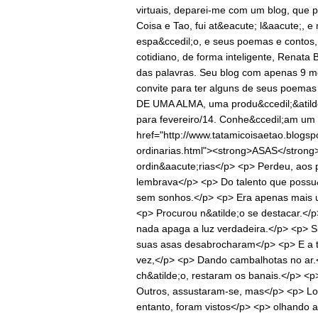
virtuais, deparei-me com um blog, que p
Coisa e Tao, fui at&eacute; l&aacute;, 
espa&ccedil;o, e seus poemas e contos,
cotidiano, de forma inteligente, Renata 
das palavras. Seu blog com apenas 9 mes
convite para ter alguns de seus poema
DE UMA ALMA, uma produ&ccedil;&atilde
para fevereiro/14. Conhe&ccedil;am um
href="http://www.tatamicoisaetao.blogs
ordinarias.html"><strong>ASAS</strong
ordin&aacute;rias</p> <p> Perdeu, aos 
lembrava</p> <p> Do talento que possu
sem sonhos.</p> <p> Era apenas mais 
<p> Procurou n&atilde;o se destacar.<
nada apaga a luz verdadeira.</p> <p> 
suas asas desabrocharam</p> <p> E a tod
vez,</p> <p> Dando cambalhotas no ar.
ch&atilde;o, restaram os banais.</p> 
Outros, assustaram-se, mas</p> <p> Log
entanto, foram vistos</p> <p> olhando a