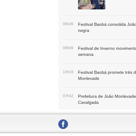
06h36
Festival Baobá consolida Joã
negra
09h08
Festival de Inverno movimenta
semana
14h19
Festival Baobá promete três d
Monlevade
07h42
Prefeitura de João Monlevade p
Cavalgada