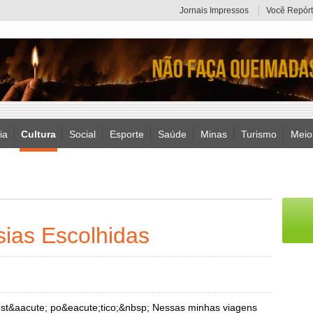
Jornais Impressos
Você Repórt
ia
Cultura
Social
Esporte
Saúde
Minas
Turismo
Meio
sias Escolhidas
est&aacute; po&eacute;tico;&nbsp; Nessas minhas viagens