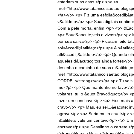
estariam suas asas.</p> <p> <a
href="http://www.tatamicoisaetao.blogsp
</a></p> <p> Fiz uma esfolia&ccedil;&at
v&atilde;o</p> <p> Suas digitais conti
Com a pele morta, enfim.</p> <p> &Eacu
<p> Saud&aacute;veis e vivas</p> <p> 
por sua saliva</p> <p> Ficaram feito ta
solu&ccedil;&atilde;o</p> <p> A n&atild
afli&ccedil;&atilde;o</p> <p> Quando o
aqueles d&iacute;gitos ainda fortes</p>
desenha o caminho de suas m&atilde;os<
href="http://www.tatamicoisaetao.blogs
CORDEL</strong></a></p> <p> Tu vais p
mel</p> <p> Que mantenho no favo</p>
voltares, tu, o &quot;Bravo&quot;</p> <
fazer um conchavo</p> <p> Fico mais af
cravo</p> <p> Mas, eu sei...&eacute; i
agravo</p> <p> Seria muito cruel</p> 
n&atilde;o vale um centavo</p> <p> Um 
escravo</p> <p> Desalinho o carretel</
<strong>Renata Braz, </strong>Paulista