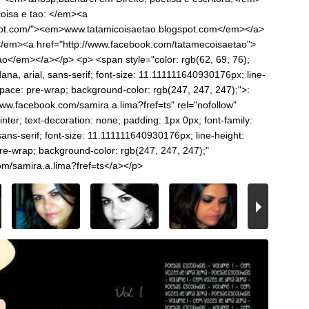
oisa e tao: </em><a
spot.com/"><em>www.tatamicoisaetao.blogspot.com</em></a>
em><a href="http://www.facebook.com/tatamecoisaetao">
/em></a></p> <p> <span style="color: rgb(62, 69, 76);
dana, arial, sans-serif; font-size: 11.111111640930176px; line-
ace: pre-wrap; background-color: rgb(247, 247, 247);">:
ww.facebook.com/samira.a.lima?fref=ts" rel="nofollow"
ointer; text-decoration: none; padding: 1px 0px; font-family:
sans-serif; font-size: 11.111111640930176px; line-height:
-wrap; background-color: rgb(247, 247, 247);"
om/samira.a.lima?fref=ts</a></p>