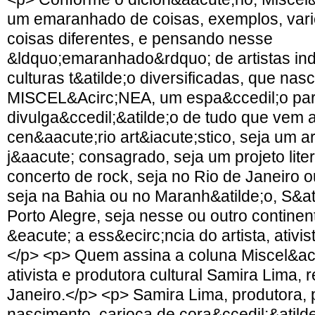
um emaranhado de coisas, exemplos, vari
coisas diferentes, e pensando nesse
&ldquo;emaranhado&rdquo; de artistas in
culturas t&atilde;o diversificadas, que nas
MISCEL&Acirc;NEA, um espa&ccedil;o pa
divulga&ccedil;&atilde;o de tudo que vem
cen&aacute;rio art&iacute;stico, seja um ar
j&aacute; consagrado, seja um projeto lite
concerto de rock, seja no Rio de Janeiro 
seja na Bahia ou no Maranh&atilde;o, S&at
Porto Alegre, seja nesse ou outro continen
&eacute; a ess&ecirc;ncia do artista, ativis
</p> <p> Quem assina a coluna Miscel&ac
ativista e produtora cultural Samira Lima, 
Janeiro.</p> <p> Samira Lima, produtora, 
nascimento, carioca de cora&ccedil;&atild