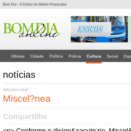
Bom Dia - O Diário do Médio Piracicaba
Últimas
Cidade
Política
Polícia
Cultura
Social
Esp
notícias
30/01/2014 16h24
Miscel?nea
Compartilhe
<p> Conforme o dicion&aacute;rio, Miscel