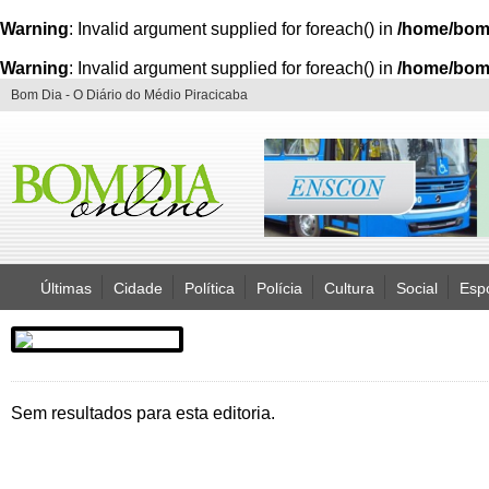
Warning
: Invalid argument supplied for foreach() in
/home/bom
Warning
: Invalid argument supplied for foreach() in
/home/bom
Bom Dia - O Diário do Médio Piracicaba
Últimas
Cidade
Política
Polícia
Cultura
Social
Esp
Sem resultados para esta editoria.