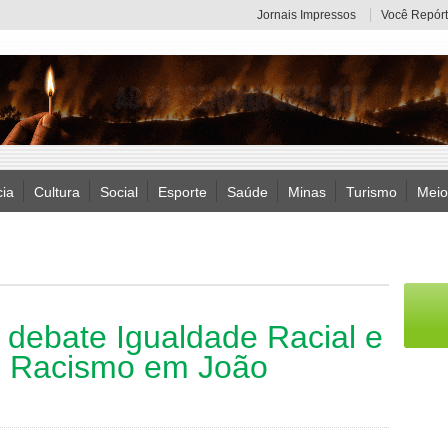
Jornais Impressos
Você Repórt
cia
Cultura
Social
Esporte
Saúde
Minas
Turismo
Meio
 debate Igualdade Racial e
o Racismo em João