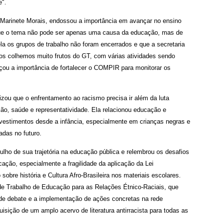
e".
 Marinete Morais, endossou a importância em avançar no ensino
que o tema não pode ser apenas uma causa da educação, mas de
a os grupos de trabalho não foram encerrados e que a secretaria
os colhemos muito frutos do GT, com várias atividades sendo
rçou a importância de fortalecer o COMPIR para monitorar os
izou que o enfrentamento ao racismo precisa ir além da luta
ção, saúde e representatividade. Ela relacionou educação e
estimentos desde a infância, especialmente em crianças negras e
adas no futuro.
ulho de sua trajetória na educação pública e relembrou os desafios
ação, especialmente a fragilidade da aplicação da Lei
 sobre história e Cultura Afro-Brasileira nos materiais escolares.
de Trabalho de Educação para as Relações Étnico-Raciais, que
de debate e a implementação de ações concretas na rede
uisição de um amplo acervo de literatura antirracista para todas as