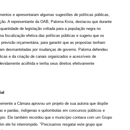
imentos e apresentaram algumas sugestões de políticas públicas,
ação. A representante da OAB, Paloma Kivia, destacou que durante
uantidade de legislação voltada para a população negra no
a fiscalização efetiva das políticas públicas e sugeriu que os
 a previsão orçamentária, para garantir que as propostas tenham
sejam desmanteladas por mudanças de governo. Paloma defendeu
icas e da criação de canais organizados e acessíveis de
devidamente acolhida e tenha seus direitos efetivamente
ial
temente a Câmara aprovou um projeto de sua autoria que dispõe
as e pardas, indígenas e quilombolas em concursos públicos e
cípio. Ele também recordou que o município contava com um Grupo
ém ele foi interrompido. "Precisamos resgatar este grupo que