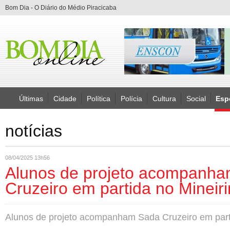
Bom Dia - O Diário do Médio Piracicaba
Últimas
Cidade
Política
Polícia
Cultura
Social
Esp
notícias
08/04/2025 13h56
Alunos de projeto acompanh
Cruzeiro em partida no Mineir
Alunos de projeto acompanham Sada Cruzeiro em part