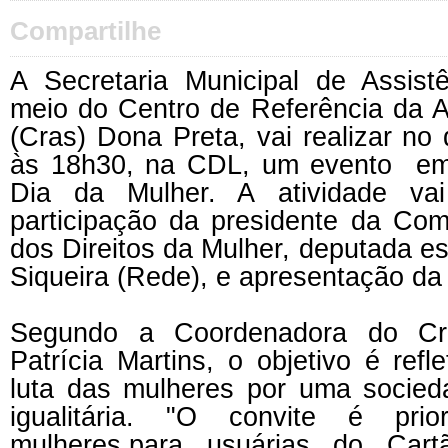
Compartilhe
A Secretaria Municipal de Assist
meio
do Centro de Referência da As
(C
ras
) Dona Preta,
vai
realizar no
às 18h30, na CDL, um evento e
Dia da Mulher. A
atividade v
participação da
presidente da Com
dos Direitos da Mulher, deputada e
Siqueira
(
Rede
), e apresentação d
Segundo a Coordenadora do C
Patrícia Martins, o objetivo é refle
luta das mulheres por uma socied
igualitária. "O convite é prio
mulheres,
para
usuári
a
s do Cart