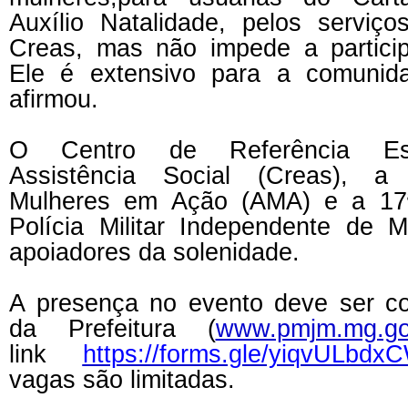
Auxílio Natalidade, pelos servi
Creas
,
mas não impede a partici
Ele é extensivo para a comunid
afirmou.
O Centro de Referência Esp
Assistência Social (C
reas
), a 
Mulheres em Ação (AMA) e a 17
Polícia Militar Independente de 
apoiadores da solenidade.
A presença no evento deve ser co
da Prefeitura (
www.pmjm.mg.go
link
https://forms.gle/yiqvULb
vagas são limitadas.