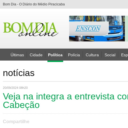
Bom Dia - O Diário do Médio Piracicaba
Últimas
Cidade
Política
Polícia
Cultura
Social
Esp
notícias
20/09/2024 08h20
Veja na integra a entrevista 
Cabeção
Compartilhe