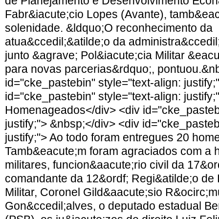
de Planejamento e Desenvolvimento Econ
Fabr&iacute;cio Lopes (Avante), tamb&eac
solenidade. &ldquo;O reconhecimento da
atua&ccedil;&atilde;o da administra&ccedil
junto &agrave; Pol&iacute;cia Militar &eac
para novas parcerias&rdquo;, pontuou.&nb
id="cke_pastebin" style="text-align: justify
id="cke_pastebin" style="text-align: justify;
Homenageados</div> <div id="cke_pastebin
justify;"> &nbsp;</div> <div id="cke_pastebi
justify;"> Ao todo foram entregues 20 ho
Tamb&eacute;m foram agraciados com a ho
militares, funcion&aacute;rio civil da 17&o
comandante da 12&ordf; Regi&atilde;o de 
Militar, Coronel Gild&aacute;sio R&ocirc;m
Gon&ccedil;alves, o deputado estadual B