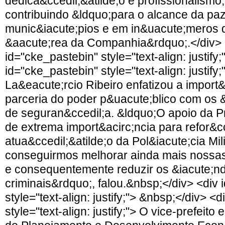
dedica&ccedil;&atilde;o e profissionalism
contribuindo &ldquo;para o alcance da paz
munic&iacute;pios e em in&uacute;meros di
&aacute;rea da Companhia&rdquo;.</div> 
id="cke_pastebin" style="text-align: justify
id="cke_pastebin" style="text-align: justify;
La&eacute;rcio Ribeiro enfatizou a import&
parceria do poder p&uacute;blico com os 
de seguran&ccedil;a. &ldquo;O apoio da Pr
de extrema import&acirc;ncia para refor&cc
atua&ccedil;&atilde;o da Pol&iacute;cia Mil
conseguirmos melhorar ainda mais nossas 
e consequentemente reduzir os &iacute;n
criminais&rdquo;, falou.&nbsp;</div> <div 
style="text-align: justify;"> &nbsp;</div> <
style="text-align: justify;"> O vice-prefeito