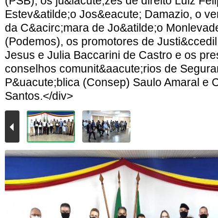
(PSB), os ju&iacute;zes de direito Luiz Fe
Estev&atilde;o Jos&eacute; Damazio, o ve
da C&acirc;mara de Jo&atilde;o Monlevad
(Podemos), os promotores de Justi&ccedil
Jesus e Julia Baccarini de Castro e os pr
conselhos comunit&aacute;rios de Segura
P&uacute;blica (Consep) Saulo Amaral e 
Santos.</div>