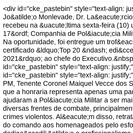
<div id="cke_pastebin" style="text-align: jus
Jo&atilde;o Monlevade, Dr. La&eacute;rcio
recebeu na &uacute;ltima sexta-feira (1
17&ordf; Companhia de Pol&iacute;cia Mili
Na oportunidade, foi entregue um trof&eac
certificado &ldquo;Top 20 &ndash; edi&cced
2021&rdquo; ao chefe do Executivo.&nbsp;
id="cke_pastebin" style="text-align: justify
id="cke_pastebin" style="text-align: justi
PM, Tenente Coronel Maiquel Vecce dos S
que a honraria representa apenas uma pa
ajudaram a Pol&iacute;cia Militar a ser ma
diversas frentes de combate, principalmen
crimes violentos. Al&eacute;m disso, retr
do comando aos homenageados pelo esfor