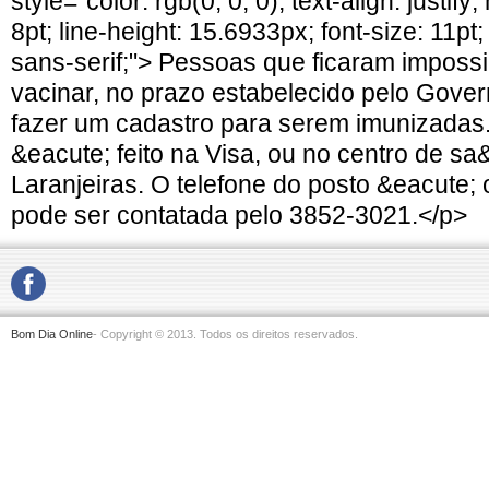
style="color: rgb(0, 0, 0); text-align: justi
8pt; line-height: 15.6933px; font-size: 11pt; 
sans-serif;"> Pessoas que ficaram impossi
vacinar, no prazo estabelecido pelo Gove
fazer um cadastro para serem imunizadas
&eacute; feito na Visa, ou no centro de sa
Laranjeiras. O telefone do posto &eacute;
pode ser contatada pelo 3852-3021.</p>
Bom Dia Online
- Copyright © 2013. Todos os direitos reservados.