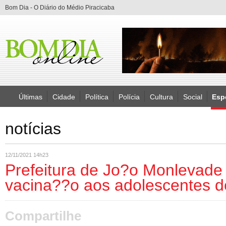
Bom Dia - O Diário do Médio Piracicaba
Últimas
Cidade
Política
Polícia
Cultura
Social
Esp
notícias
12/11/2021 14h23
Prefeitura de Jo?o Monlevade
vacina??o aos adolescentes d
Compartilhe