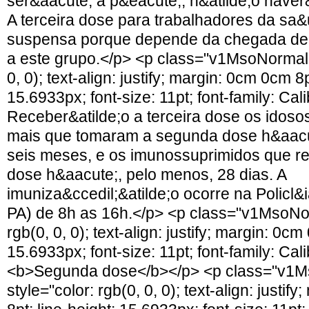
ser&aacute; a p&eacute;, n&atilde;o haver&
A terceira dose para trabalhadores da sa
suspensa porque depende da chegada de 
a este grupo.</p> <p class="v1MsoNormal" 
0, 0); text-align: justify; margin: 0cm 0cm 8p
15.6933px; font-size: 11pt; font-family: Cali
Receber&atilde;o a terceira dose os idos
mais que tomaram a segunda dose h&aacu
seis meses, e os imunossuprimidos que 
dose h&aacute;, pelo menos, 28 dias. A
imuniza&ccedil;&atilde;o ocorre na Policl&i
PA) de 8h as 16h.</p> <p class="v1MsoNor
rgb(0, 0, 0); text-align: justify; margin: 0cm
15.6933px; font-size: 11pt; font-family: Cali
<b>Segunda dose</b></p> <p class="v1M
style="color: rgb(0, 0, 0); text-align: justi