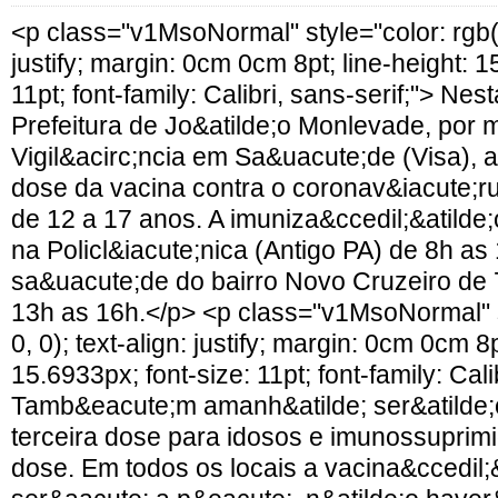
<p class="v1MsoNormal" style="color: rgb(0,
justify; margin: 0cm 0cm 8pt; line-height: 1
11pt; font-family: Calibri, sans-serif;"> Nest
Prefeitura de Jo&atilde;o Monlevade, por 
Vigil&acirc;ncia em Sa&uacute;de (Visa), a
dose da vacina contra o coronav&iacute;r
de 12 a 17 anos. A imuniza&ccedil;&atilde
na Policl&iacute;nica (Antigo PA) de 8h as
sa&uacute;de do bairro Novo Cruzeiro de
13h as 16h.</p> <p class="v1MsoNormal" st
0, 0); text-align: justify; margin: 0cm 0cm 8p
15.6933px; font-size: 11pt; font-family: Cali
Tamb&eacute;m amanh&atilde; ser&atilde;
terceira dose para idosos e imunossuprim
dose. Em todos os locais a vacina&ccedil;&