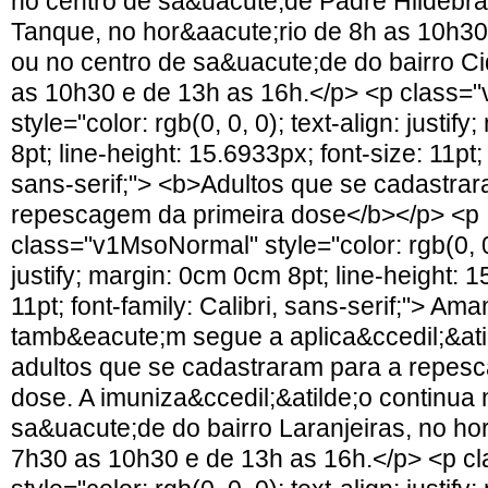
no centro de sa&uacute;de Padre Hildebran
Tanque, no hor&aacute;rio de 8h as 10h30
ou no centro de sa&uacute;de do bairro C
as 10h30 e de 13h as 16h.</p> <p class=
style="color: rgb(0, 0, 0); text-align: justi
8pt; line-height: 15.6933px; font-size: 11pt; 
sans-serif;"> <b>Adultos que se cadastra
repescagem da primeira dose</b></p> <p
class="v1MsoNormal" style="color: rgb(0, 0,
justify; margin: 0cm 0cm 8pt; line-height: 1
11pt; font-family: Calibri, sans-serif;"> Ama
tamb&eacute;m segue a aplica&ccedil;&ati
adultos que se cadastraram para a repes
dose. A imuniza&ccedil;&atilde;o continua 
sa&uacute;de do bairro Laranjeiras, no ho
7h30 as 10h30 e de 13h as 16h.</p> <p 