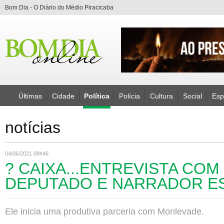
Bom Dia - O Diário do Médio Piracicaba
Últimas
Cidade
Política
Polícia
Cultura
Social
Esp
notícias
04/06/2021 09h46
? CAIXA...ENTREVISTA COM
DEPUTADO E NARRADOR E
Ele inicia uma produtiva parceria com Monlevade.