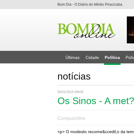
Bom Dia - O Diário do Médio Piracicaba
Últimas
Cidade
Política
Polí
notícias
06/01/2015 09h35
Os Sinos - A met
Compartilhe
<p> O modesto recome&ccedil;o da temp