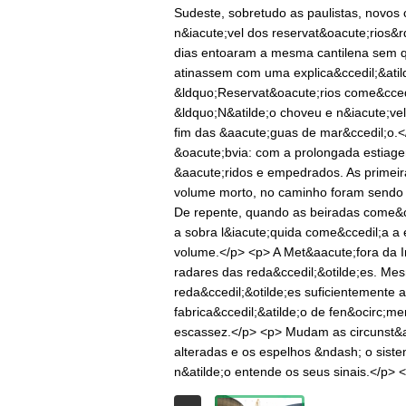
Sudeste, sobretudo as paulistas, novos
n&iacute;vel dos reservat&oacute;rios&rd
dias entoaram a mesma cantilena sem que
atinassem com uma explica&ccedil;&atild
&ldquo;Reservat&oacute;rios come&cced
&ldquo;N&atilde;o choveu e n&iacute;ve
fim das &aacute;guas de mar&ccedil;o.<
&oacute;bvia: com a prolongada estiage
&aacute;ridos e empedrados. As primeir
volume morto, no caminho foram sendo 
De repente, quando as beiradas come&c
a sobra l&iacute;quida come&ccedil;a a 
volume.</p> <p> A Met&aacute;fora da Im
radares das reda&ccedil;&otilde;es. Me
reda&ccedil;&otilde;es suficientemente 
fabrica&ccedil;&atilde;o de fen&ocirc;m
escassez.</p> <p> Mudam as circunst&aci
alteradas e os espelhos &ndash; o sistem
n&atilde;o entende os seus sinais.</p>