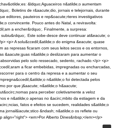
 chav&otilde;es: &ldquo;Aguaceiros n&atilde;o aumentam
quo;. Boletins de r&aacute;dio, jornais e telejornais, durante
 editores, pauteiros e rep&oacute;rteres investigativos
e;o convincente. Pouco antes do Natal, a reviravolta:
il;am a encher&rdquo;. Finalmente, a surpresa:
l subiu&rdquo;. Este sobe-desce deve continuar at&eacute; o
/p> <p> A solu&ccedil;&atilde;o do enigma &eacute; quase
m as represas ficaram com seus leitos secos e os entornos,
as &aacute;guas n&atilde;o deslizaram para aumentar o
absorvidas pelo solo ressecado, sedento, rachado.</p> <p>
cedil;aram a ficar embebidas, impregnadas ou encharcadas,
escorrer para o centro da represa e a aumentar o seu
pregna&ccedil;&atilde;o n&atilde;o foi detectada pelos
smo por que j&aacute; n&atilde;o h&aacute;
aut&ocirc;nomas para perceber coletivamente a veloz
enos e n&atilde;o apenas no &acirc;mbito da estiagem e da
rc;ncias, fatos e efeitos se sucedem, realidades s&atilde;o
a jornal&iacute;stico &ndash; n&atilde;o os reflete ou
 <p align="right"> <em>Por Alberto Dines&nbsp;</em></p>