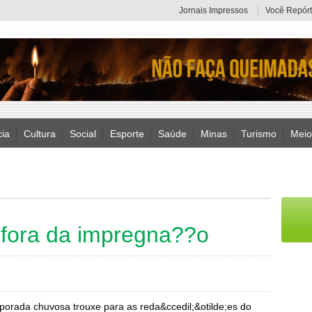
Jornais Impressos
Você Repórt
cia
Cultura
Social
Esporte
Saúde
Minas
Turismo
Meio
?fora da impregna??o
orada chuvosa trouxe para as reda&ccedil;&otilde;es do